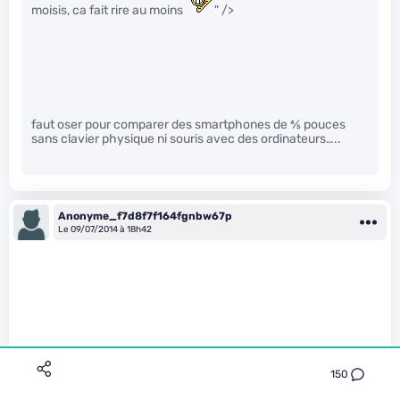
moisis, ca fait rire au moins
" />
faut oser pour comparer des smartphones de
4
⁄
5
pouces
sans clavier physique ni souris avec des ordinateurs…..
Anonyme_f7d8f7f164fgnbw67p
Le 09/07/2014 à 18h42
150
jeje07 a écrit :