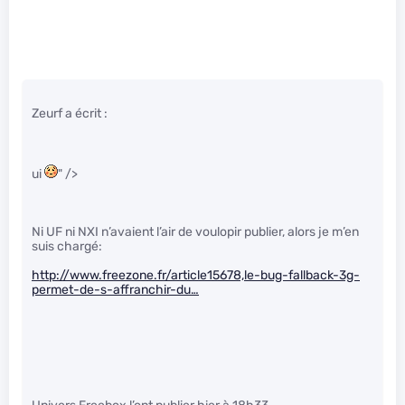
Zeurf a écrit :
ui
" />
Ni UF ni NXI n’avaient l’air de voulopir publier, alors je m’en
suis chargé:
http://www.freezone.fr/article15678,le-bug-fallback-3g-
permet-de-s-affranchir-du…