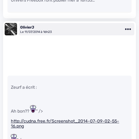
Univers Freebox l’ont publier hier à 18h33…
OlivierJ
Le 11/07/2014 à 16h23
Zeurf a écrit :
Ah bon??
" />
http://cudna.free.fr/Screenshot_2014-07-09-02-55-
16.png