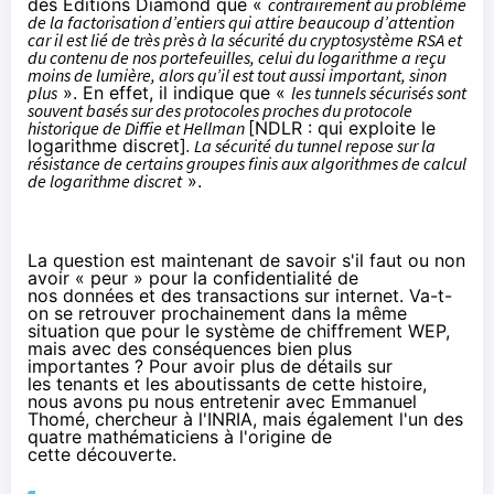
des Editions Diamond que
«
contrairement au problème
de la factorisation d’entiers qui attire beaucoup d’attention
car il est lié de très près à la sécurité du cryptosystème RSA et
du contenu de nos portefeuilles, celui du logarithme a reçu
moins de lumière, alors qu’il est tout aussi important, sinon
plus
». En effet, il indique que «
les tunnels sécurisés sont
souvent basés sur des protocoles proches du protocole
historique de Diffie et Hellman
[NDLR : qui exploite le
logarithme discret]
. La sécurité du tunnel repose sur la
résistance de certains groupes finis aux algorithmes de calcul
de logarithme discret
».
La question est maintenant de savoir s'il faut ou non
avoir « peur » pour la confidentialité de
nos données et des transactions sur internet. Va-t-
on se retrouver prochainement dans la même
situation que pour le système de chiffrement WEP,
mais avec des conséquences bien plus
importantes ? Pour avoir plus de détails sur
les tenants et les aboutissants de cette histoire,
nous avons pu nous entretenir avec Emmanuel
Thomé, chercheur à l'INRIA, mais également l'un des
quatre mathématiciens à l'origine de
cette découverte.