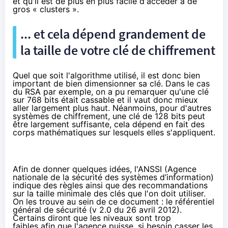
et qu'il est de plus en plus facile d'accéder à de
gros « clusters ».
... et cela dépend grandement de
la taille de votre clé de chiffrement
Quel que soit l'algorithme utilisé, il est donc bien
important de bien dimensionner sa clé. Dans le cas
du RSA par exemple, on a pu remarquer qu'une clé
sur 768 bits était cassable et il vaut donc mieux
aller largement plus haut. Néanmoins, pour d'autres
systèmes de chiffrement, une clé de 128 bits peut
être largement suffisante, cela dépend en fait des
corps mathématiques sur lesquels elles s'appliquent.
Afin de donner quelques idées,
l'ANSSI
(Agence
nationale de la sécurité des systèmes d’information)
indique des règles ainsi que des recommandations
sur la taille minimale des clés que l'on doit utiliser.
On les trouve au sein de ce document :
le référentiel
général de sécurité (v 2.0 du 26 avril 2012)
.
Certains diront que les niveaux sont trop
faibles afin que l'agence puisse, si besoin casser les