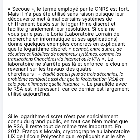
« Secoue », le terme employé par le CNRS est fort.
Mais il n'a pas été utilisé sans raison puisque leur
découverte met à mal certains systèmes de
chiffrement basés sur le logarithme discret et
facilite grandement leur résolution. Si cela ne
vous parle pas, le
Loria
(Laboratoire Lorrain de
recherche en informatique et ses applications)
donne quelques exemples concrets en expliquant
que le logarithme discret «
permet, entre autres, de
sécuriser et fiabiliser de nombreux systèmes, comme les
transactions financières via Internet ou le VPN
». Le
laboratoire ne s'arrête pas là et enfonce le clou en
revenant sur les travaux des quatre
chercheurs : «
étudié depuis plus de trois décennies, le
problème semblait aussi dur que la factorisation (RSA) et
cela pour n'importe quelle instance
». Le parallèle avec
le RSA est intéressant, car ce dernier est largement
utilisé aujourd'hui.
Si le logarithme discret n'est pas spécialement
connu du grand public, en tout cas bien moins que
le RSA, il reste tout de même très important. En
2012,
François Morain
, cryptographe au
laboratoire
LIX
de l'école Polytechnique,
expliquait sur le site