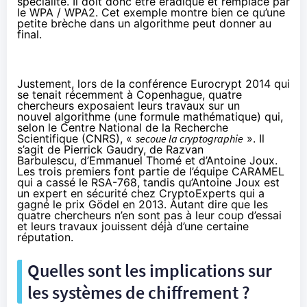
spécialité. Il doit donc être éradiqué et remplacé par
le WPA / WPA2. Cet exemple montre bien ce qu’une
petite brèche dans un algorithme peut donner au
final.
Justement, lors de la conférence
Eurocrypt 2014
qui
se tenait récemment à Copenhague, quatre
chercheurs exposaient leurs travaux sur un
nouvel algorithme (une formule mathématique) qui,
selon le Centre National de la Recherche
Scientifique (CNRS), «
secoue la cryptographie
». Il
s’agit de
Pierrick Gaudry
, de
Razvan
Barbulescu
, d’
Emmanuel Thomé
et d’
Antoine Joux
.
Les trois premiers font partie de l’équipe CARAMEL
qui a cassé le RSA-768, tandis qu’Antoine Joux est
un expert en sécurité chez CryptoExperts qui a
gagné le
prix Gödel
en 2013. Autant dire que les
quatre chercheurs n’en sont pas à leur coup d’essai
et leurs travaux jouissent déjà d’une certaine
réputation.
Quelles sont les implications sur
les systèmes de chiffrement ?