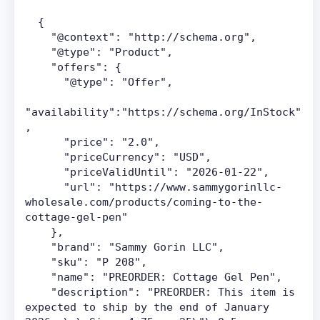
  {
    "@context": "http://schema.org",
    "@type": "Product",
    "offers": {
      "@type": "Offer",
"availability":"https://schema.org/InStock"
,
      "price": "2.0",
      "priceCurrency": "USD",
      "priceValidUntil": "2026-01-22",
      "url": "https://www.sammygorinllc-
wholesale.com/products/coming-to-the-
cottage-gel-pen"
    },
    "brand": "Sammy Gorin LLC",
    "sku": "P 208",
    "name": "PREORDER: Cottage Gel Pen",
    "description": "PREORDER: This item is 
expected to ship by the end of January 