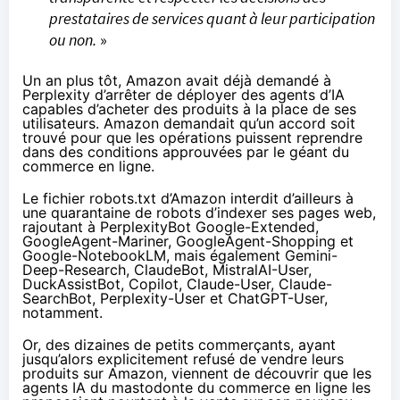
prestataires de services quant à leur participation
ou non.
»
Un an plus tôt, Amazon avait déjà demandé à
Perplexity d’arrêter de déployer des agents d’IA
capables d’acheter des produits à la place de ses
utilisateurs. Amazon demandait qu’un accord soit
trouvé pour que les opérations puissent reprendre
dans des conditions approuvées par le géant du
commerce en ligne.
Le fichier
robots.txt d’Amazon
interdit d’ailleurs à
une quarantaine de robots d’indexer ses pages web,
rajoutant à PerplexityBot Google-Extended,
GoogleAgent-Mariner, GoogleAgent-Shopping et
Google-NotebookLM, mais également Gemini-
Deep-Research, ClaudeBot, MistralAI-User,
DuckAssistBot, Copilot, Claude-User, Claude-
SearchBot, Perplexity-User et ChatGPT-User,
notamment.
Or, des dizaines de petits commerçants, ayant
jusqu’alors explicitement refusé de vendre leurs
produits sur Amazon, viennent de découvrir que les
agents IA du mastodonte du commerce en ligne les