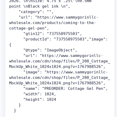
2026. \n\nSize: 4.75 x .25\"\n0.5mm 
point \nBlack gel ink \n",
    "category": "",
    "url": "https://www.sammygorinllc-
wholesale.com/products/coming-to-the-
cottage-gel-pen",
      "gtin12": "737558975503",
      "productId": "737558975503","image": 
{
      "@type": "ImageObject",
      "url": "https://www.sammygorinllc-
wholesale.com/cdn/shop/files/P_208_Cottage_
MockUp_White_1024x1024.png?v=1767988526",
      "image": "https://www.sammygorinllc-
wholesale.com/cdn/shop/files/P_208_Cottage_
MockUp_White_1024x1024.png?v=1767988526",
      "name": "PREORDER: Cottage Gel Pen",
      "width": 1024,
      "height": 1024
    }
  }