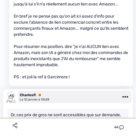
jusqu'à lui s'il n'a réellement aucun lien avec Amazon...
En bref je ne pense pas qu'on ait ici assez d'info pour
exclure l'absence de lien commercial concret entre les
commerçants finaux et Amazon... malgré ce qu'ils semblent
prétendre.
Pour résumer ma position, dire "je n'ai AUCUN lien avec
Amazon, mais son IA a généré chez moi des commandes de
produits inexistants que J'AI du rembourser" me semble
hautement improbable.
PS : et joli la ref à Garcimore !
CharlesP.
Premium
Le 12 janvier à 13h28
Or, ces prix de gros ne sont accessibles que sur demande,
et derrière une page protégée par un système de login/mot
de passe qu'elle est censée avoir validés, et sans qu'elle
44
comprenne comment les agents IA d'Amazon avaient pu y