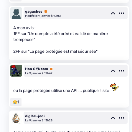
gagaches
Premium
Modifié le 9 janvier à 10h51
A mon avis :
1FF sur "Un compte a été créé et validé de manière
trompeuse"
2FF sur "La page protégée est mal sécurisée"
Han O\'Neam
Premium
Le 9 janvier à 12h49
ou la page protégée utilise une API ... publique ! :sic:
1
digital-jedi
Le 9 janvier à 13h28