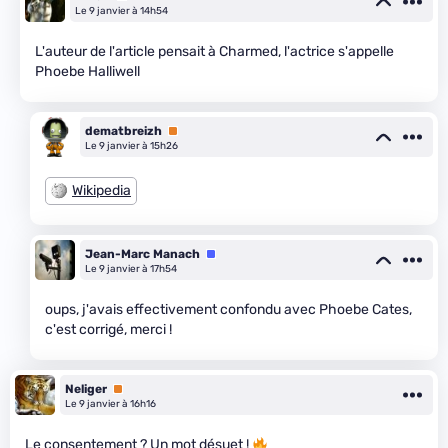
Le 9 janvier à 14h54
L'auteur de l'article pensait à Charmed, l'actrice s'appelle
Phoebe Halliwell
dematbreizh
Premium
Le 9 janvier à 15h26
Wikipedia
Jean-Marc Manach
Équipe
Le 9 janvier à 17h54
oups, j'avais effectivement confondu avec Phoebe Cates,
c'est corrigé, merci !
Neliger
Premium
Le 9 janvier à 16h16
Le consentement ? Un mot désuet !