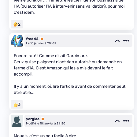
Même punition ... "remettre les clef" de son business à de
l'IA (ou autoriser l'IA à intervenir sans validation), pour moi
c'est idem.
2
fred42
Premium
Le 10 janvier à 20h31
Encore raté ! Comme disait Garcimore.
Ceux qui se plaignent n'ont rien autorisé ou demandé en
terme d'IA. C'est Amazon qui les a mis devant le fait
accompli.
Il y a un moment, où lire l'article avant de commenter peut
être utile...
3
yorglaa
Premium
Modifié le 10 janvier à 21h30
Mouais, c'est un peu facile à dire...