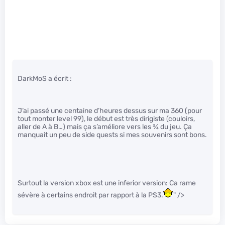
DarkMoS a écrit :
J’ai passé une centaine d’heures dessus sur ma 360 (pour
tout monter level 99), le début est très dirigiste (couloirs,
aller de A à B…) mais ça s’améliore vers les
3
⁄
4
du jeu. Ça
manquait un peu de side quests si mes souvenirs sont bons.
Surtout la version xbox est une inferior version: Ca rame
sévère à certains endroit par rapport à la PS3.
" />