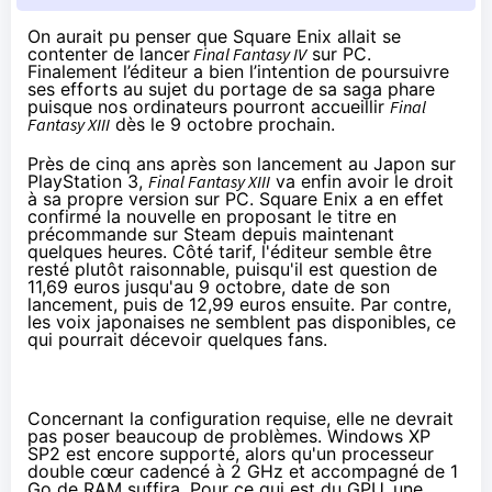
On aurait pu penser que Square Enix allait se
contenter de lancer
Final Fantasy IV
sur PC.
Finalement l’éditeur a bien l’intention de poursuivre
ses efforts au sujet du portage de sa saga phare
puisque nos ordinateurs pourront accueillir
Final
Fantasy XIII
dès le 9 octobre prochain.
Près de cinq ans après son lancement au Japon sur
PlayStation 3,
Final Fantasy XIII
va enfin avoir le droit
à sa propre version sur PC. Square Enix a en effet
confirmé la nouvelle en proposant le titre
en
précommande sur Steam
depuis maintenant
quelques heures. Côté tarif, l'éditeur semble être
resté plutôt raisonnable, puisqu'il est question de
11,69 euros jusqu'au 9 octobre, date de son
lancement, puis de 12,99 euros ensuite. Par contre,
les voix japonaises ne semblent pas disponibles, ce
qui pourrait décevoir quelques fans.
Concernant la configuration requise, elle ne devrait
pas poser beaucoup de problèmes. Windows XP
SP2 est encore supporté, alors qu'un processeur
double cœur cadencé à 2 GHz et accompagné de 1
Go de RAM suffira. Pour ce qui est du GPU, une