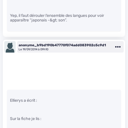
Yep, il faut dérouler l’ensemble des langues pour voir
apparaître “japonais -&gt; son”.
anonyme_b9bd190b47770f074add083902c5c9d1
Le 19/09/2014 à 09h10
Ellierys a écrit :
Sur la fiche je lis :