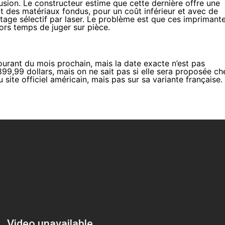
sion. Le constructeur estime que cette dernière offre une
nt des matériaux fondus, pour un coût inférieur et avec de
tage sélectif par laser. Le problème est que ces imprimant
lors temps de juger sur pièce.
ourant du mois prochain, mais la date exacte n’est pas
9,99 dollars, mais on ne sait pas si elle sera proposée ch
u site officiel américain, mais pas sur sa variante française.