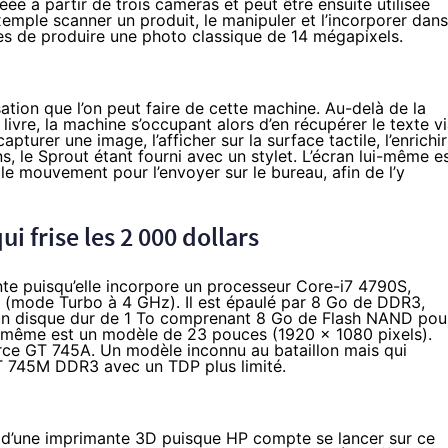
réée à partir de trois caméras et peut être ensuite utilisée
exemple scanner un produit, le manipuler et l’incorporer dans
s de produire une photo classique de 14 mégapixels.
sation que l’on peut faire de cette machine. Au-delà de la
livre, la machine s’occupant alors d’en récupérer le texte v
urer une image, l’afficher sur la surface tactile, l’enrichir
s, le Sprout étant fourni avec un stylet. L’écran lui-même e
le mouvement pour l’envoyer sur le bureau, afin de l’y
i frise les 2 000 dollars
te puisqu’elle incorpore un processeur
Core-i7 4790S
,
(mode Turbo à 4 GHz). Il est épaulé par 8 Go de DDR3,
r un disque dur de 1 To comprenant 8 Go de Flash NAND pou
ui-même est un modèle de 23 pouces (1920 x 1080 pixels).
Force GT 745A. Un modèle inconnu au bataillon mais
qui
T 745M DDR3
avec un TDP plus limité.
d’une imprimante 3D puisque HP compte se lancer sur ce