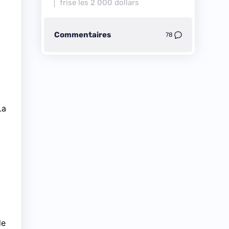
frise les 2 000 dollars
Commentaires
78
La
de