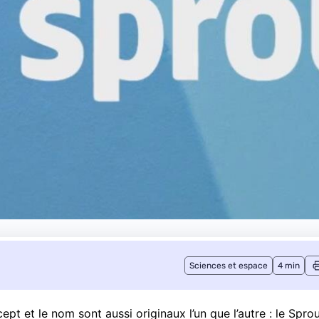
Sciences et espace
4 min
pt et le nom sont aussi originaux l’un que l’autre : le Spro