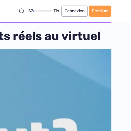
S3
1 Tio
Connexion
Premium
s réels au virtuel