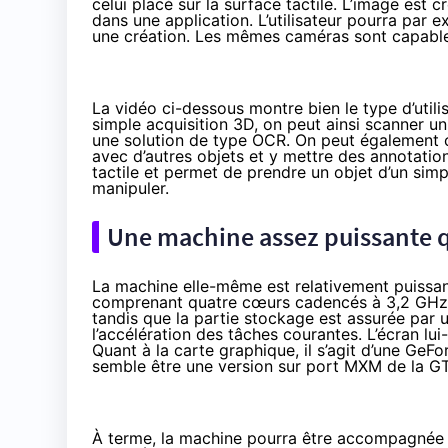
celui placé sur la surface tactile. L’image est c
dans une application. L’utilisateur pourra par 
une création. Les mêmes caméras sont capable
La vidéo ci-dessous montre bien le type d’utili
simple acquisition 3D, on peut ainsi scanner un 
une solution de type OCR. On peut également capt
avec d’autres objets et y mettre des annotation
tactile et permet de prendre un objet d’un simp
manipuler.
Une machine assez puissante qu
La machine elle-même est relativement puissan
comprenant quatre cœurs cadencés à 3,2 GHz 
tandis que la partie stockage est assurée pa
l’accélération des tâches courantes. L’écran l
Quant à la carte graphique, il s’agit d’une Ge
semble être
une version sur port MXM de
la G
À terme, la machine pourra être accompagnée 