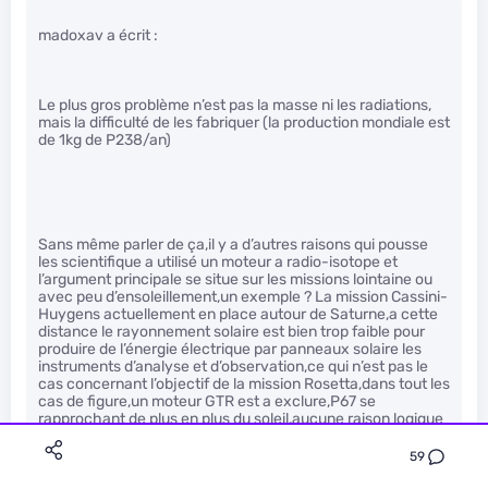
madoxav a écrit :
Le plus gros problème n’est pas la masse ni les radiations,
mais la difficulté de les fabriquer (la production mondiale est
de 1kg de P238/an)
Sans même parler de ça,il y a d’autres raisons qui pousse
les scientifique a utilisé un moteur a radio-isotope et
l’argument principale se situe sur les missions lointaine ou
avec peu d’ensoleillement,un exemple ? La mission Cassini-
Huygens actuellement en place autour de Saturne,a cette
distance le rayonnement solaire est bien trop faible pour
produire de l’énergie électrique par panneaux solaire les
instruments d’analyse et d’observation,ce qui n’est pas le
cas concernant l’objectif de la mission Rosetta,dans tout les
cas de figure,un moteur GTR est a exclure,P67 se
rapprochant de plus en plus du soleil,aucune raison logique
pousseraient les scientifiques a choisir ce type de moteur,là
ou justement il est très utile sur Voyager I & II
59