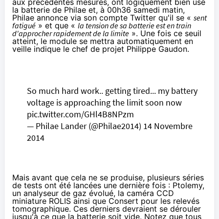
aux précédentes mesures, ont logiquement bien usé
la batterie de Philae et, à 00h36 samedi matin,
Philae annonce via son compte Twitter qu'il se «
sent
fatigué
» et que «
la tension de sa batterie est en train
d'approcher rapidement de la limite
». Une fois ce seuil
atteint, le module se mettra automatiquement en
veille indique le chef de projet Philippe Gaudon.
So much hard work.. getting tired... my battery
voltage is approaching the limit soon now
pic.twitter.com/GHl4B8NPzm
— Philae Lander (@Philae2014)
14 Novembre
2014
Mais avant que cela ne se produise, plusieurs séries
de tests ont été lancées une dernière fois : Ptolemy,
un analyseur de gaz évolué, la caméra CCD
miniature ROLIS ainsi que Consert pour les relevés
tomographique. Ces derniers devraient se dérouler
jusqu'à ce que la batterie soit vide. Notez que tous