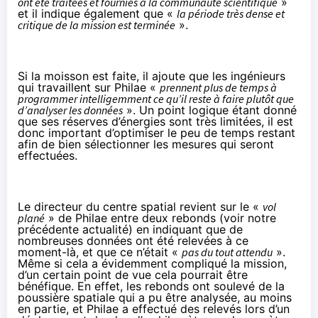
ont été traitées et fournies à la communauté scientifique
»
et il indique également que «
la période très dense et
critique de la mission est terminée
».
Si la moisson est faite, il ajoute que les ingénieurs
qui travaillent sur Philae «
prennent plus de temps à
programmer intelligemment ce qu’il reste à faire plutôt que
d’analyser les données
». Un point logique étant donné
que ses réserves d’énergies sont très limitées, il est
donc important d’optimiser le peu de temps restant
afin de bien sélectionner les mesures qui seront
effectuées.
Le directeur du centre spatial revient sur le «
vol
plané
» de Philae entre deux rebonds (voir
notre
précédente actualité
) en indiquant que de
nombreuses données ont été relevées à ce
moment-là, et que ce n’était «
pas du tout attendu
».
Même si cela a évidemment compliqué la mission,
d’un certain point de vue cela pourrait être
bénéfique. En effet, les rebonds ont soulevé de la
poussière spatiale qui a pu être analysée, au moins
en partie, et Philae a effectué des relevés lors d’un