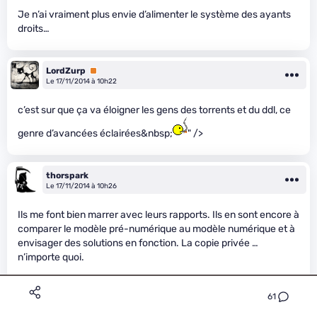
Je n’ai vraiment plus envie d’alimenter le système des ayants
droits…
LordZurp
Premium
Le 17/11/2014 à 10h22
c’est sur que ça va éloigner les gens des torrents et du ddl, ce
genre d’avancées éclairées&nbsp;
" />
thorspark
Le 17/11/2014 à 10h26
Ils me font bien marrer avec leurs rapports. Ils en sont encore à
comparer le modèle pré-numérique au modèle numérique et à
envisager des solutions en fonction. La copie privée …
n’importe quoi.
Un jour, il faudra qu’ils se rendent compte que le numérique est
61
un monde totalement différent du monde “matériel” qui existait
avant. Il ne faut pas faire “évoluer” les choses, il faut les