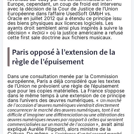
Europe, cependant, un coup de froid est intervenu
avec la décision de la Cour de Justice de l’Union
Européenne dans l’
affaire UsedSoft GMbH vs.
Oracle
en juillet 2012 qui a étendu ce principe issu
des biens physiques aux licences logiciels. Les
ayants droit semblent ainsi plus inspirés à suivre la
décision «
ReDiGi
»
où la justice américaine
a refusé
cette first sale doctrine aux fichiers musicaux.
Paris opposé à l’extension de la
règle de l’épuisement
Dans une consultation menée par la Commission
européenne, Paris a déjà considéré que les textes
de l’Union ne prévoient une règle de l’épuisement
que pour les copies matérielles.
La France s’oppose
dans le même temps à une extension de ce principe
dans l’univers des œuvres numériques. «
Un marché
de l’occasion d’œuvres numériques viendrait directement
concurrencer le marché des œuvres numériques, tant il est
difficile d’imaginer une différenciation ou une altération des
œuvres numériques neuves par rapport à celles qui seraient
commercialisées sur un marché de l’occasion
», avait ainsi
expliqué Aurélie Filippetti, alors ministre de la
Culture. De même, «
l’existence d’un tel second marché