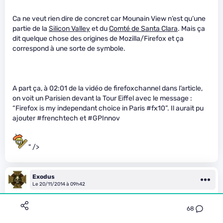
Ca ne veut rien dire de concret car Mounain View n’est qu’une
partie de la
Silicon Valley
et du
Comté de Santa Clara
. Mais ça
dit quelque chose des origines de Mozilla/Firefox et ça
correspond à une sorte de symbole.
A part ça, à 02:01 de la vidéo de firefoxchannel dans l’article,
on voit un Parisien devant la Tour Eiffel avec le message :
“Firefox is my independant choice in Paris #fx10”. Il aurait pu
ajouter #frenchtech et #GPInnov
" />
Exodus
Le 20/11/2014 à 09h42
diversifié les rentrées d’argent et être moins dépendant de
68
Google, en voila des bonnes choses!