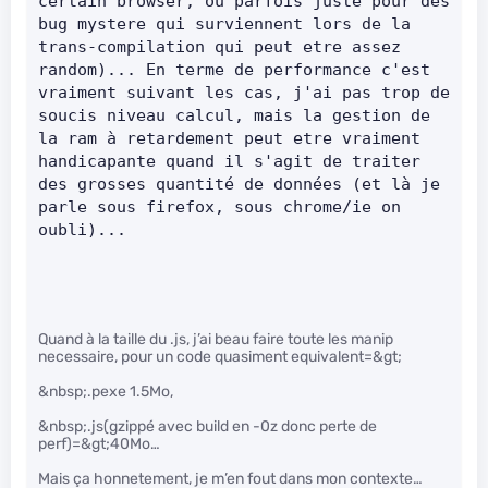
certain browser, ou parfois juste pour des 
bug mystere qui surviennent lors de la 
trans-compilation qui peut etre assez 
random)... En terme de performance c'est 
vraiment suivant les cas, j'ai pas trop de 
soucis niveau calcul, mais la gestion de 
la ram à retardement peut etre vraiment 
handicapante quand il s'agit de traiter 
des grosses quantité de données (et là je 
parle sous firefox, sous chrome/ie on 
oubli)...     
Quand à la taille du .js, j’ai beau faire toute les manip
necessaire, pour un code quasiment equivalent=&gt;
&nbsp;.pexe 1.5Mo,
&nbsp;.js(gzippé avec build en -0z donc perte de
perf)=&gt;40Mo…
Mais ça honnetement, je m’en fout dans mon contexte…