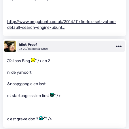
http://www.omgubuntu.co.uk/2014/11/firefox-set-yahoo-
default-search-engine-ubunt…
Idiot Proof
Le 20/11/2014 à 17h07
J’ai pas Bing
" /> en 2
ni de yahoort
&nbsp;google en last
et startpage ssl en first
" />
c’est grave doc ?
" />