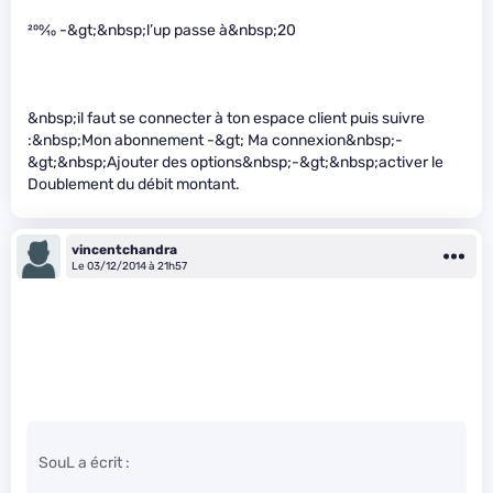
200
⁄
10
-&gt;&nbsp;l’up passe à&nbsp;20
&nbsp;il faut se connecter à ton espace client puis suivre
:&nbsp;Mon abonnement -&gt; Ma connexion&nbsp;-
&gt;&nbsp;Ajouter des options&nbsp;-&gt;&nbsp;activer le
Doublement du débit montant.
vincentchandra
Le 03/12/2014 à 21h57
SouL a écrit :