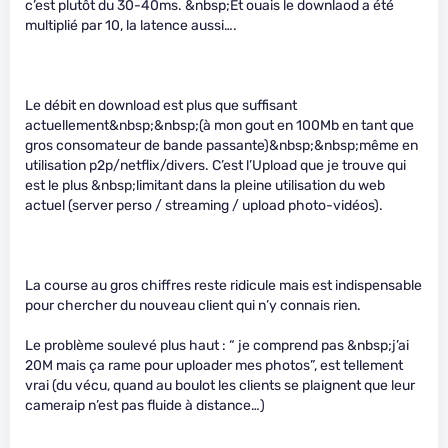
c’est plutôt du 30-40ms. &nbsp;Et ouais le downlaod a été
multiplié par 10, la latence aussi….
Le débit en download est plus que suffisant
actuellement&nbsp;&nbsp;(à mon gout en 100Mb en tant que
gros consomateur de bande passante)&nbsp;&nbsp;même en
utilisation p2p/netflix/divers. C’est l’Upload que je trouve qui
est le plus &nbsp;limitant dans la pleine utilisation du web
actuel (server perso / streaming / upload photo-vidéos).
La course au gros chiffres reste ridicule mais est indispensable
pour chercher du nouveau client qui n’y connais rien.
Le problème soulevé plus haut : “ je comprend pas &nbsp;j’ai
20M mais ça rame pour uploader mes photos”, est tellement
vrai (du vécu, quand au boulot les clients se plaignent que leur
cameraip n’est pas fluide à distance…)