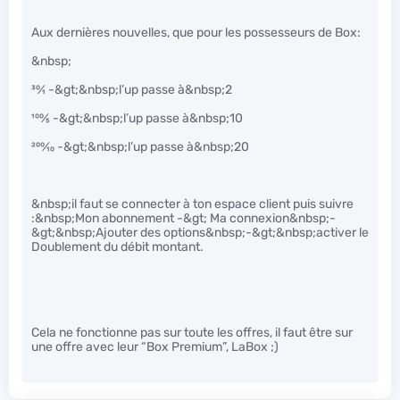
Aux dernières nouvelles, que pour les possesseurs de Box:
&nbsp;
30
⁄
1
-&gt;&nbsp;l’up passe à&nbsp;2
100
⁄
5
-&gt;&nbsp;l’up passe à&nbsp;10
200
⁄
10
-&gt;&nbsp;l’up passe à&nbsp;20
&nbsp;il faut se connecter à ton espace client puis suivre
:&nbsp;Mon abonnement -&gt; Ma connexion&nbsp;-
&gt;&nbsp;Ajouter des options&nbsp;-&gt;&nbsp;activer le
Doublement du débit montant.
Cela ne fonctionne pas sur toute les offres, il faut être sur
une offre avec leur “Box Premium”, LaBox ;)