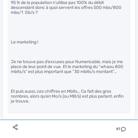
95 % de la population n’utilise pas 100% du débit
descendant donc à quoi servent les offres 500 mbs/800
mbs/1 Gb/s ?
Le marketing !
Je ne trouve pas d’excuses pour Numericable, mais je me
place de leur point de vue. Et le marketing du “whaou 800
mbits/s” est plus important que “30 mbits/s montant”…
Et puis aussi, ces chiffres en Mbits… Ca fait des gros
nombres, alors qu’en Mo/s (ou MB/s) est plus parlant, enfin
je trouve.
rheidizded
97
Le 03/12/2014 à 14h51