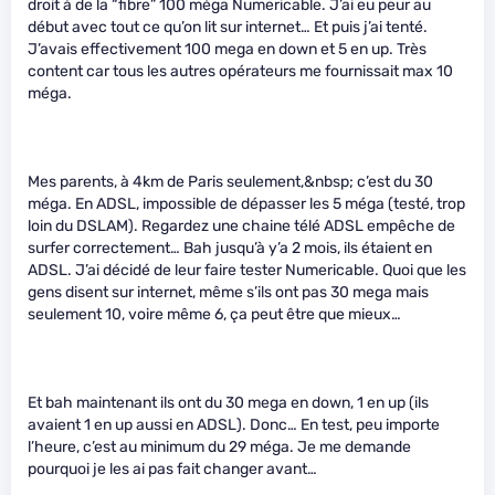
droit à de la “fibre” 100 méga Numericable. J’ai eu peur au
début avec tout ce qu’on lit sur internet… Et puis j’ai tenté.
J’avais effectivement 100 mega en down et 5 en up. Très
content car tous les autres opérateurs me fournissait max 10
méga.
Mes parents, à 4km de Paris seulement,&nbsp; c’est du 30
méga. En ADSL, impossible de dépasser les 5 méga (testé, trop
loin du DSLAM). Regardez une chaine télé ADSL empêche de
surfer correctement… Bah jusqu’à y’a 2 mois, ils étaient en
ADSL. J’ai décidé de leur faire tester Numericable. Quoi que les
gens disent sur internet, même s’ils ont pas 30 mega mais
seulement 10, voire même 6, ça peut être que mieux…
Et bah maintenant ils ont du 30 mega en down, 1 en up (ils
avaient 1 en up aussi en ADSL). Donc… En test, peu importe
l’heure, c’est au minimum du 29 méga. Je me demande
pourquoi je les ai pas fait changer avant…