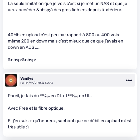
La seule limitation que je vois c’est si je met un NAS et que je
veux accéder &nbsp;à des gros fichiers depuis l’extérieur.
40Mb en upload c’est peu par rapport à 800 ou 400 voire
même 200 en down mais c’est mieux que ce que j’avais en
down en ADSL…
&nbsp;&nbsp;
Vanilys
Le 03/12/2014 à 13h37
Pareil, je fais du
500
⁄
600
en DL et
200
⁄
300
en UL.
Avec Free et la fibre optique.
Et j’en suis + qu’heureux, sachant que ce débit en upload m’est
très utile :)