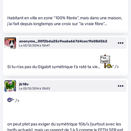
Habitant en ville en zone “100% fibrée”, mais dans une maison,
j’ai fait depuis longtemps une croix sur “la vraie fibre”…
anonyme_00f2bda25c9ea6e667d4cec1fe08d5b2
Le 03/12/2014 à 13h47
Si tu n’as pas du Gigabit symétrique t’a raté ta vie…
" />
jb18v
Le 03/12/2014 à 13h53
" />
on peut ptet pas exiger du symétrique 1Gb/s (surtout avec les
tarifs actuels), mais un rapport de 1 à 5 comme le FFTH SFR est