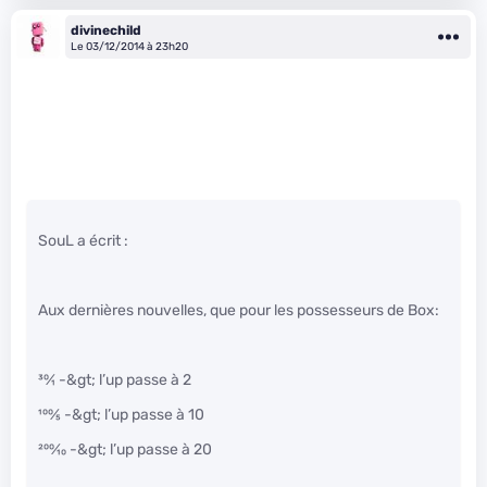
divinechild
Le 03/12/2014 à 23h20
SouL a écrit :
Aux dernières nouvelles, que pour les possesseurs de Box:
30
⁄
1
-&gt; l’up passe à 2
100
⁄
5
-&gt; l’up passe à 10
200
⁄
10
-&gt; l’up passe à 20