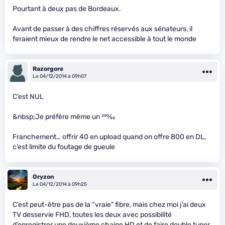
Pourtant à deux pas de Bordeaux.
Avant de passer à des chiffres réservés aux sénateurs, il
feraient mieux de rendre le net accessible à tout le monde
Razorgore
Le 04/12/2014 à 09h07
C’est NUL
&nbsp;Je préfère même un
200
⁄
50
Franchement… offrir 40 en upload quand on offre 800 en DL,
c’est limite du foutage de gueule
Oryzon
Le 04/12/2014 à 09h25
C’est peut-être pas de la “vraie” fibre, mais chez moi j’ai deux
TV desservie FHD, toutes les deux avec possibilité
d’enregistrer une deuxième chaine HD et de faire double tuner