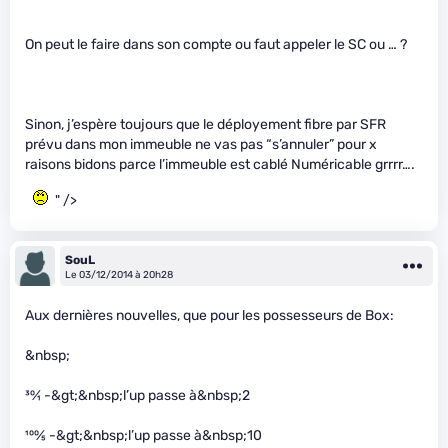
On peut le faire dans son compte ou faut appeler le SC ou … ?
Sinon, j’espère toujours que le déployement fibre par SFR
prévu dans mon immeuble ne vas pas “s’annuler” pour x
raisons bidons parce l’immeuble est cablé Numéricable grrrr….
" />
SouL
Le 03/12/2014 à 20h28
Aux dernières nouvelles, que pour les possesseurs de Box:
&nbsp;
30
⁄
1
-&gt;&nbsp;l’up passe à&nbsp;2
100
⁄
5
-&gt;&nbsp;l’up passe à&nbsp;10