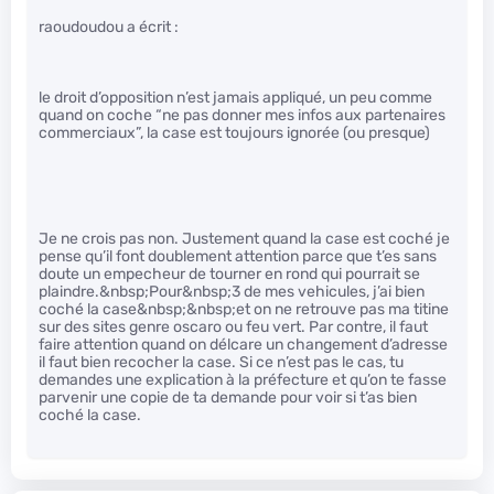
raoudoudou a écrit :
le droit d’opposition n’est jamais appliqué, un peu comme
quand on coche “ne pas donner mes infos aux partenaires
commerciaux”, la case est toujours ignorée (ou presque)
Je ne crois pas non. Justement quand la case est coché je
pense qu’il font doublement attention parce que t’es sans
doute un empecheur de tourner en rond qui pourrait se
plaindre.&nbsp;Pour&nbsp;3 de mes vehicules, j’ai bien
coché la case&nbsp;&nbsp;et on ne retrouve pas ma titine
sur des sites genre oscaro ou feu vert. Par contre, il faut
faire attention quand on délcare un changement d’adresse
il faut bien recocher la case. Si ce n’est pas le cas, tu
demandes une explication à la préfecture et qu’on te fasse
parvenir une copie de ta demande pour voir si t’as bien
coché la case.