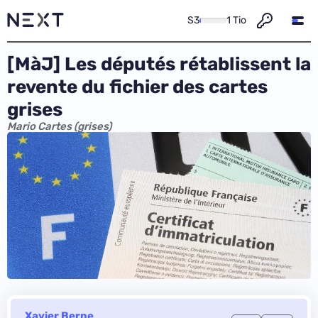
S3
1 Tio
[MàJ] Les députés rétablissent la
revente du fichier des cartes
grises
Mario Cartes (grises)
Xavier Berne