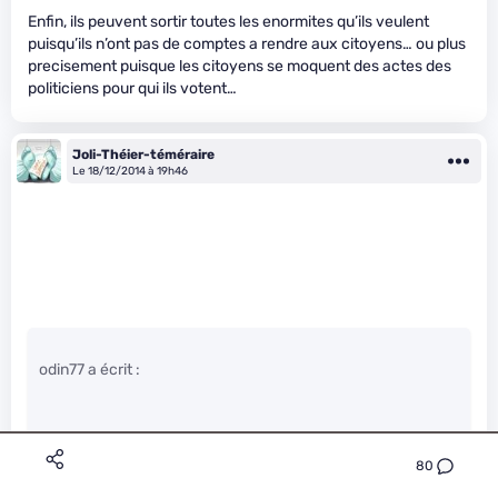
Enfin, ils peuvent sortir toutes les enormites qu’ils veulent
puisqu’ils n’ont pas de comptes a rendre aux citoyens… ou plus
precisement puisque les citoyens se moquent des actes des
politiciens pour qui ils votent…
Joli-Théier-téméraire
Le 18/12/2014 à 19h46
odin77 a écrit :
Sachez tout de même que vous avez la possibilité de vous
opposer à la vente de vos infos, il suffit de cocher la bonne
80
case quand vous faites votre carte grise. C’est le sens
donné par le rapporteur du projet de loi : “..est entourée de