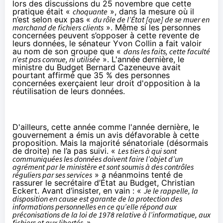
lors des discussions du 25 novembre
que cette
pratique était «
choquante
», dans la mesure où il
n’est selon eux pas «
du rôle de l’État [que] de se muer en
marchand de fichiers clients
». Même si les personnes
concernées peuvent s’opposer à cette revente de
leurs données, le sénateur Yvon Collin a fait valoir
au nom de son groupe que «
dans les faits, cette faculté
n’est pas connue, ni utilisée
». L'année dernière, le
ministre du Budget Bernard Cazeneuve avait
pourtant affirmé que
35 % des personnes
concernées exerçaient leur droit d'opposition à la
réutilisation de leurs données
.
D'ailleurs, cette année comme l'année dernière, le
gouvernement a émis un avis défavorable à cette
proposition. Mais la majorité sénatoriale (désormais
de droite) ne l’a pas suivi. «
Les tiers à qui sont
communiquées les données doivent faire l’objet d’un
agrément par le ministère et sont soumis à des contrôles
réguliers par ses services
» a néanmoins tenté de
rassurer le secrétaire d’État au Budget, Christian
Eckert. Avant d’insister, en vain : «
Je le rappelle, la
disposition en cause est garante de la protection des
informations personnelles en ce qu’elle répond aux
préconisations de la loi de 1978 relative à l’informatique, aux
fichiers et aux libertés.
»