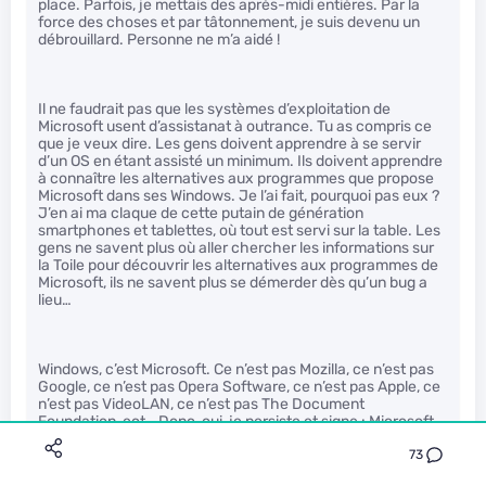
place. Parfois, je mettais des après-midi entières. Par la
force des choses et par tâtonnement, je suis devenu un
débrouillard. Personne ne m’a aidé !
Il ne faudrait pas que les systèmes d’exploitation de
Microsoft usent d’assistanat à outrance. Tu as compris ce
que je veux dire. Les gens doivent apprendre à se servir
d’un OS en étant assisté un minimum. Ils doivent apprendre
à connaître les alternatives aux programmes que propose
Microsoft dans ses Windows. Je l’ai fait, pourquoi pas eux ?
J’en ai ma claque de cette putain de génération
smartphones et tablettes, où tout est servi sur la table. Les
gens ne savent plus où aller chercher les informations sur
la Toile pour découvrir les alternatives aux programmes de
Microsoft, ils ne savent plus se démerder dès qu’un bug a
lieu…
Windows, c’est Microsoft. Ce n’est pas Mozilla, ce n’est pas
Google, ce n’est pas Opera Software, ce n’est pas Apple, ce
n’est pas VideoLAN, ce n’est pas The Document
Foundation, ect… Donc, oui, je persiste et signe : Microsoft
n’a pas a “déconstruire” ses système d’exploitation pour
73
que les débutants puisse savoir qu’il existe des alternatives
à ses programmes. Comme je l’ai fait, c’est a ses débutants