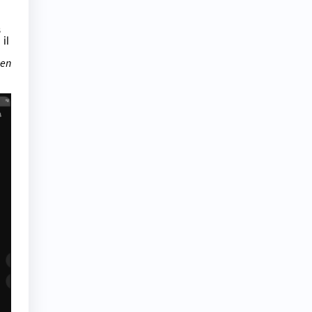
s
il
 en