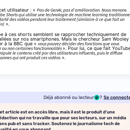
et utilisateur : «
Pas de GenAI, pas d’amélioration. Nous menons
be Shorts qui utilise une technologie de machine learning traditionne
clarté des vidéos pendant leur traitement (similaire à ce que fait un
éo)
».
ube à ces shorts semblent se rapprocher techniquement de
stallées sur nos smartphones. Mais le chercheur Sam Wooley
er
à la BBC que «
vous pouvez décider des fonctions que vous
er ou non certaines fonctionnalités
». Pour lui, ce que fait YouTub
ipule le contenu créé par des utilisateurs influents, puis le diffuse
onnes qui ont produit ces vidéos
».
Déjà abonné ou lecteur
?
Se connect
et article est en accès libre, mais il est le produit d'une
édaction qui ne travaille que pour ses lecteurs, sur un média
ans pub et sans tracker. Soutenez le journalisme tech de
ualité en vous abonnant.