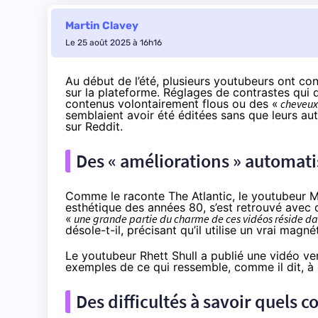
Martin Clavey
Le 25 août 2025 à 16h16
Au début de l’été, plusieurs youtubeurs ont co
sur la plateforme. Réglages de contrastes qui
contenus volontairement flous ou des «
cheveux 
semblaient avoir été éditées sans que leurs aut
sur Reddit.
Des « améliorations » automat
Comme le
raconte
The Atlantic, le youtubeur M
esthétique des années 80, s’est retrouvé avec de
«
une grande partie du charme de ces vidéos réside dan
désole
-t-il, précisant qu’il utilise un vrai mag
Le youtubeur Rhett Shull a publié une
vidéo
ven
exemples de ce qui ressemble, comme il dit, à
Des difficultés à savoir quels 