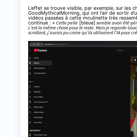
L’effet se trouve visible, par exemple, sur les
GoodMythicalMorning, qui ont l’air de sortir d’un
vidéos passées à cette moulinette très ressembl
continue : «
Cette pelle
[bleue]
semble avoir été géné
c’est la même chose pour le reste. Mais je regarde Good
scrollant, j’aurais pu croire qu’ils utilisaient l’IA pour