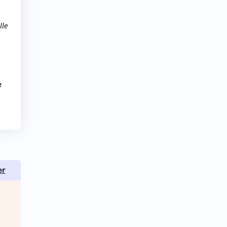
lle
e
er