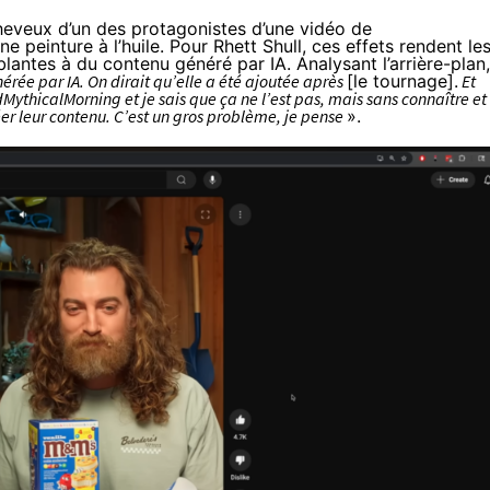
 cheveux d’un des protagonistes d’une vidéo de
e peinture à l’huile. Pour Rhett Shull, ces effets rendent le
antes à du contenu généré par IA. Analysant l’arrière-plan, 
rée par IA. On dirait qu’elle a été ajoutée après
[le tournage].
Et
MythicalMorning et je sais que ça ne l’est pas, mais sans connaître et
 créer leur contenu. C’est un gros problème, je pense
».