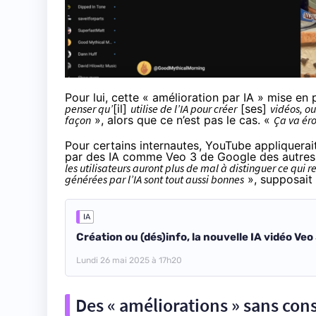
Pour lui, cette « amélioration par IA » mise 
penser qu’
[il]
utilise de l’IA pour créer
[ses]
vidéos, o
façon
», alors que ce n’est pas le cas. «
Ça va éro
Pour certains internautes, YouTube appliquerai
par des IA comme
Veo 3
de Google des autres
les utilisateurs auront plus de mal à distinguer ce qui re
générées par l’IA sont tout aussi bonnes
»,
supposait
IA
Création ou (dés)info, la nouvelle IA vidéo Veo 
Lundi 26 mai 2025 à 17h20
Des « améliorations » sans co