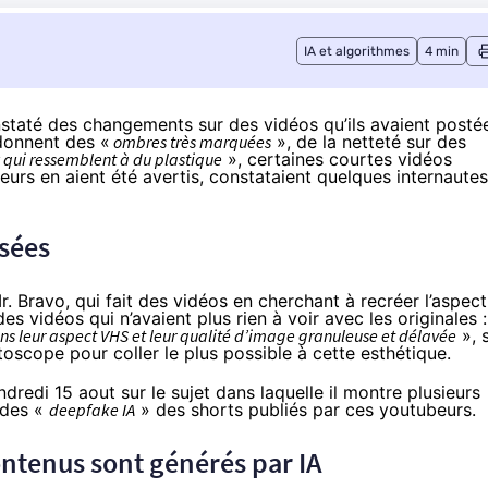
IA et algorithmes
4 min
nstaté des changements sur des vidéos qu’ils avaient posté
 donnent des «
ombres très marquées
», de la netteté sur des
qui ressemblent à du plastique
», certaines courtes vidéos
eurs en aient été avertis,
constataient
quelques internautes
isées
r. Bravo, qui fait des vidéos en cherchant à recréer l’aspect
s vidéos qui n’avaient plus rien à voir avec les originales :
s leur aspect VHS et leur qualité d’image granuleuse et délavée
», 
nétoscope pour coller le plus possible à cette esthétique.
dredi 15 aout sur le sujet dans laquelle il montre plusieurs
 des «
deepfake IA
» des shorts publiés par ces youtubeurs.
contenus sont générés par IA