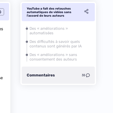
YouTube a fait des retouches
automatiques de vidéos sans
l’accord de leurs auteurs
es
Des « améliorations »
automatisées
Des difficultés à savoir quels
contenus sont générés par IA
Des « améliorations » sans
consentement des auteurs
Commentaires
35
se