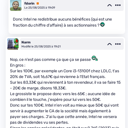
fdorin
Premium
Le 25/08/2025 à 11h09
Donc Intel ne redistribue aucuns bénéfices (qui est une
fraction du chiffre d'affaire) à ses actionnaires ?
Narm
Modifié le 25/08/2025 à 11h21
Nop, ce n'est pas comme ça que ça se passe
En gros :
Sur les 100€, par exemple un Core i3-13100f chez LDLC, t'as
20% de TVA, soit 16,67€ qui revienne à l'Etat français.
Sur les 83,33€ qui reviennent à ton revendeur, il va se faire 15
- 20€ de marge, disons 18,33€.
Le grossiste le propose donc vers les 65€ ; aucune idée de
combien il le touche, j'espère pour lui vers les 50€.
Donc sur tes 100€, Intel n'en voit au mieux que 50€ qui vont
servir à augmenter le CA de la société mais également à
payer ses charges. J'ai lu que cette année, Intel ne versera
pas de dividendes vu ses pertes.