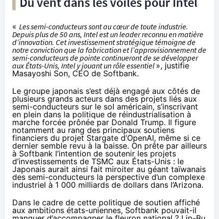
Du vent dans les voiles pour Intel
«
Les semi-conducteurs sont au cœur de toute industrie.
Depuis plus de 50 ans, Intel est un leader reconnu en matière
d’innovation. Cet investissement stratégique témoigne de
notre conviction que la fabrication et l’approvisionnement de
semi-conducteurs de pointe continueront de se développer
aux États-Unis, Intel y jouant un rôle essentiel
», justifie
Masayoshi Son, CEO de Softbank.
Le groupe japonais s’est déjà engagé aux côtés de
plusieurs grands acteurs dans des projets liés aux
semi-conducteurs sur le sol américain, s’inscrivant
en plein dans la politique de réindustrialisation à
marche forcée prônée par Donald Trump. Il figure
notamment au rang des principaux soutiens
financiers du projet Stargate d’OpenAI, même si
ce
dernier semble revu à la baisse
. On prête par ailleurs
à Softbank l’intention de soutenir les projets
d’investissements de TSMC aux États-Unis : le
Japonais aurait ainsi
fait miroiter
au géant taïwanais
des semi-conducteurs la perspective d’un complexe
industriel à 1 000 milliards de dollars dans l’Arizona.
Dans le cadre de cette politique de soutien affiché
aux ambitions états-uniennes, Softbank pouvait-il
manquer d’accompagner le fleuron national ? Lip-Bu