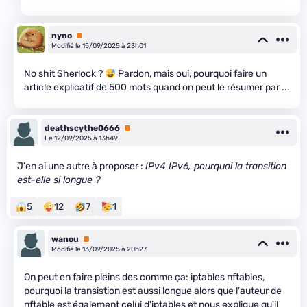
nyno
Premium
Modifié le 15/09/2025 à 23h01
No shit Sherlock ?
Pardon, mais oui, pourquoi faire un
article explicatif de 500 mots quand on peut le résumer par ...
deathscythe0666
Premium
Le 12/09/2025 à 13h49
J'en ai une autre à proposer :
IPv4 IPv6, pourquoi la transition
est-elle si longue ?
5
12
7
1
wanou
Premium
Modifié le 13/09/2025 à 20h27
On peut en faire pleins des comme ça: iptables nftables,
pourquoi la transistion est aussi longue alors que l'auteur de
nftable est également celui d'iptables et nous explique qu'il