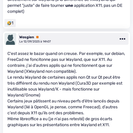
permet "juste" de faire tourner
une
application X11, pas un DE
complet)
1
Wosgien
Premium
Le 12/09/2025 à 14h07
C'est assez le bazar quand on creuse. Par exemple, sur debian,
FreeCad ne foncitonne pas sur Wayland, que sur X11. Au
contraire, j'ai d'autres applis qui ne fonctionnent que sur
Wayland (XWayland non compatible).
Le rendu Wayland de certaines applis non Qt sur Qt peut être
très différent du rendu non Wayland (Cura3D par exemple est
inutilisable sous Wayland/K - mais fonctionne sur
Wayland/Gnome)
Certains jeux pâtissent au niveau perfs d'être lancés depuis
Wayland (lié à OpenGL je pense, comme Freecad), d'autres
c'est depuis X11 qu'ils ont des problèmes.
Même libreoffice a eu (je n'ai pas retesté) de gros écarts
graphiques sur les présentations entre Wayland et X11.