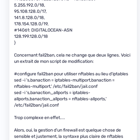
5.255.192.0/18,
95.108.128.0/17,
141.8.128.0/18,
178.154.128.0/19,
#14061: DIGITALOCEAN-ASN
128.199.128.0/18
}
Concernant fail2ban, cela ne change que deux lignes. Voici
un extrait de mon script de modification:
#configure fail2ban pour utiliser nftables au lieu d'iptables
sed -i 's,banaction = iptables-multiport,banaction =
nftables-multiport,' /etc/fail2ban/jail.conf
sed -i 's,banaction_allports = iptables-
allports,banaction_allports = nftables-allports,'
/etc/fail2ban/jail.conf
Trop complexe en effet....
Alors, oui, la gestion d'un firewall est quelque chose de
sensible et justement, la syntaxe plus claire de nftables