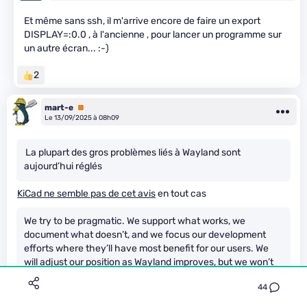
Et même sans ssh, il m'arrive encore de faire un export
DISPLAY=:0.0 , à l'ancienne , pour lancer un programme sur
un autre écran... :-)
2
mart-e
Premium
Le 13/09/2025 à 08h09
La plupart des gros problèmes liés à Wayland sont
aujourd’hui réglés
KiCad ne semble pas de cet avis
en tout cas
We try to be pragmatic. We support what works, we
document what doesn’t, and we focus our development
efforts where they’ll have most benefit for our users. We
will adjust our position as Wayland improves, but we won’t
compromise the reliability and functionality of KiCad. For
44
now, if you need to use KiCad on Linux, use X11.