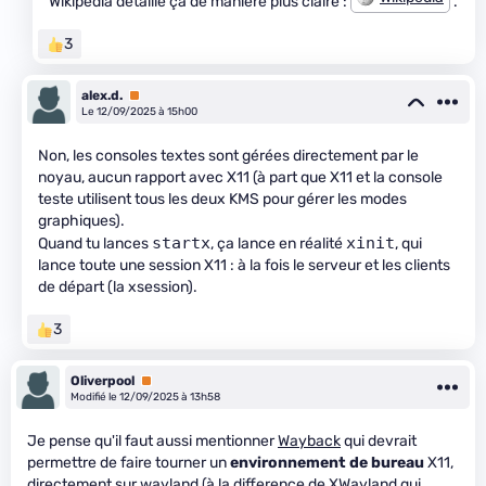
Wikipedia détaille ça de manière plus claire :
.
3
alex.d.
Premium
Le 12/09/2025 à 15h00
Non, les consoles textes sont gérées directement par le
noyau, aucun rapport avec X11 (à part que X11 et la console
teste utilisent tous les deux KMS pour gérer les modes
graphiques).
startx
xinit
Quand tu lances
, ça lance en réalité
, qui
lance toute une session X11 : à la fois le serveur et les clients
de départ (la xsession).
3
Oliverpool
Premium
Modifié le 12/09/2025 à 13h58
Je pense qu'il faut aussi mentionner
Wayback
qui devrait
permettre de faire tourner un
environnement de bureau
X11,
directement sur wayland (à la difference de XWayland qui