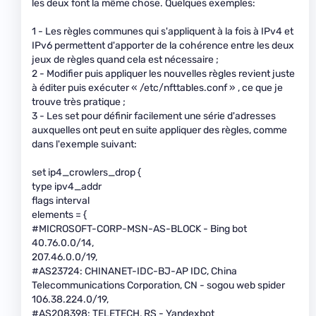
les deux font la même chose. Quelques exemples:
1 - Les règles communes qui s'appliquent à la fois à IPv4 et
IPv6 permettent d'apporter de la cohérence entre les deux
jeux de règles quand cela est nécessaire ;
2 - Modifier puis appliquer les nouvelles règles revient juste
à éditer puis exécuter « /etc/nfttables.conf » , ce que je
trouve très pratique ;
3 - Les set pour définir facilement une série d'adresses
auxquelles ont peut en suite appliquer des règles, comme
dans l'exemple suivant:
set ip4_crowlers_drop {
type ipv4_addr
flags interval
elements = {
#MICROSOFT-CORP-MSN-AS-BLOCK - Bing bot
40.76.0.0/14,
207.46.0.0/19,
#AS23724: CHINANET-IDC-BJ-AP IDC, China
Telecommunications Corporation, CN - sogou web spider
106.38.224.0/19,
#AS208398: TELETECH, RS - Yandexbot