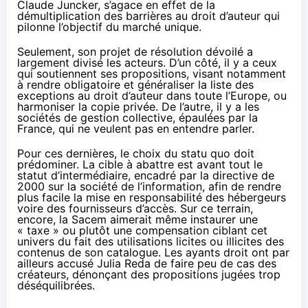
Claude Juncker, s’agace en effet de la
démultiplication des barrières au droit d’auteur qui
pilonne l’objectif du marché unique.
Seulement,
son projet de résolution dévoilé
a
largement divisé les acteurs. D’un côté, il y a
ceux
qui soutiennent ses propositions
, visant notamment
à rendre obligatoire et généraliser la liste des
exceptions au droit d’auteur dans toute l’Europe, ou
harmoniser la copie privée. De l’autre, il y a
les
sociétés de gestion collective
, épaulées par
la
France
, qui ne veulent pas en entendre parler.
Pour ces dernières, le choix du statu quo doit
prédominer. La cible à abattre est avant tout le
statut d’intermédiaire, encadré par la directive de
2000 sur la société de l’information, afin de rendre
plus facile la mise en responsabilité des hébergeurs
voire des fournisseurs d’accès. Sur ce terrain,
encore, la Sacem aimerait même instaurer une
« taxe » ou plutôt
une compensation
ciblant cet
univers du fait des utilisations licites ou illicites des
contenus de son catalogue. Les ayants droit ont par
ailleurs accusé Julia Reda de faire
peu de cas des
créateurs
, dénonçant des propositions jugées trop
déséquilibrées.