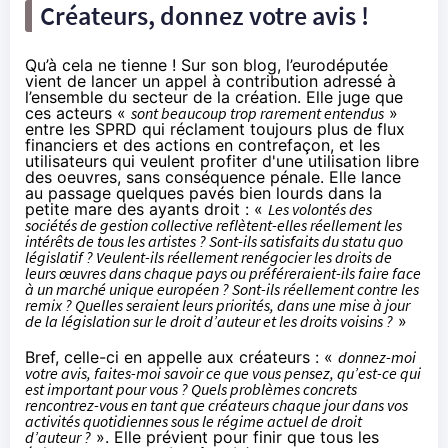
Créateurs, donnez votre avis !
Qu’à cela ne tienne !
Sur son blog
, l’eurodéputée
vient de lancer un appel à contribution adressé à
l’ensemble du secteur de la création. Elle juge que
ces acteurs «
sont beaucoup trop rarement entendus
»
entre les SPRD qui réclament toujours plus de flux
financiers et des actions en contrefaçon, et les
utilisateurs qui veulent profiter d'une utilisation libre
des oeuvres, sans conséquence pénale. Elle lance
au passage quelques pavés bien lourds dans la
petite mare des ayants droit : «
Les volontés des
sociétés de gestion collective reflètent-elles réellement les
intérêts de tous les artistes ? Sont-ils satisfaits du statu quo
législatif ? Veulent-ils réellement renégocier les droits de
leurs œuvres dans chaque pays ou préféreraient-ils faire face
à un marché unique européen ? Sont-ils réellement contre les
remix ? Quelles seraient leurs priorités, dans une mise à jour
de la législation sur le droit d’auteur et les droits voisins ?
»
Bref, celle-ci en appelle aux créateurs : «
donnez-moi
votre avis
, faites-moi savoir ce que vous pensez, qu’est-ce qui
est important pour vous ? Quels problèmes concrets
rencontrez-vous en tant que créateurs chaque jour dans vos
activités quotidiennes sous le régime actuel de droit
d’auteur ?
». Elle prévient pour finir que tous les