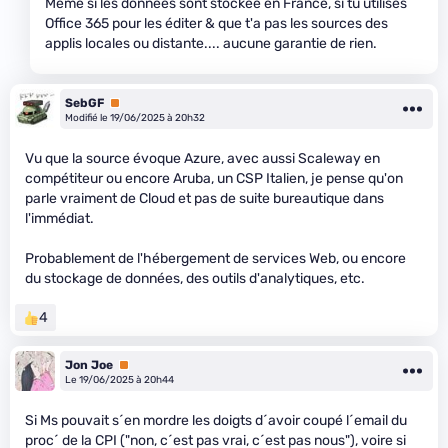
Même si les données sont stockée en France, si tu utilises
Office 365 pour les éditer & que t'a pas les sources des
applis locales ou distante.... aucune garantie de rien.
SebGF
Premium
Modifié le 19/06/2025 à 20h32
Vu que la source évoque Azure, avec aussi Scaleway en
compétiteur ou encore Aruba, un CSP Italien, je pense qu'on
parle vraiment de Cloud et pas de suite bureautique dans
l'immédiat.
Probablement de l'hébergement de services Web, ou encore
du stockage de données, des outils d'analytiques, etc.
4
Jon Joe
Premium
Le 19/06/2025 à 20h44
Si Ms pouvait s´en mordre les doigts d´avoir coupé l´email du
proc´ de la CPI ("non, c´est pas vrai, c´est pas nous"), voire si