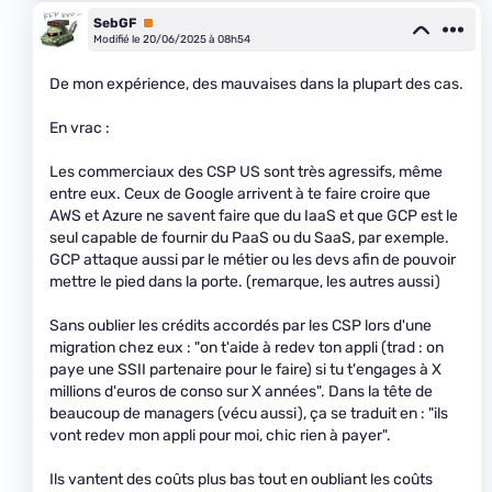
SebGF
Premium
Modifié le 20/06/2025 à 08h54
De mon expérience, des mauvaises dans la plupart des cas.
En vrac :
Les commerciaux des CSP US sont très agressifs, même
entre eux. Ceux de Google arrivent à te faire croire que
AWS et Azure ne savent faire que du IaaS et que GCP est le
seul capable de fournir du PaaS ou du SaaS, par exemple.
GCP attaque aussi par le métier ou les devs afin de pouvoir
mettre le pied dans la porte. (remarque, les autres aussi)
Sans oublier les crédits accordés par les CSP lors d'une
migration chez eux : "on t'aide à redev ton appli (trad : on
paye une SSII partenaire pour le faire) si tu t'engages à X
millions d'euros de conso sur X années". Dans la tête de
beaucoup de managers (vécu aussi), ça se traduit en : "ils
vont redev mon appli pour moi, chic rien à payer".
Ils vantent des coûts plus bas tout en oubliant les coûts