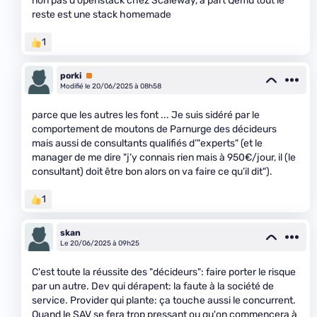
non pas d'openstack chez Scaleway, à part Qemu tout le
reste est une stack homemade
1
porki
Premium
Modifié le 20/06/2025 à 08h58
parce que les autres les font ... Je suis sidéré par le
comportement de moutons de Parnurge des décideurs
mais aussi de consultants qualifiés d’"experts" (et le
manager de me dire "j’y connais rien mais à 950€/jour, il (le
consultant) doit être bon alors on va faire ce qu’il dit").
1
skan
Le 20/06/2025 à 09h25
C'est toute la réussite des "décideurs": faire porter le risque
par un autre. Dev qui dérapent: la faute à la société de
service. Provider qui plante: ça touche aussi le concurrent.
Quand le SAV se fera trop pressant ou qu'on commencera à