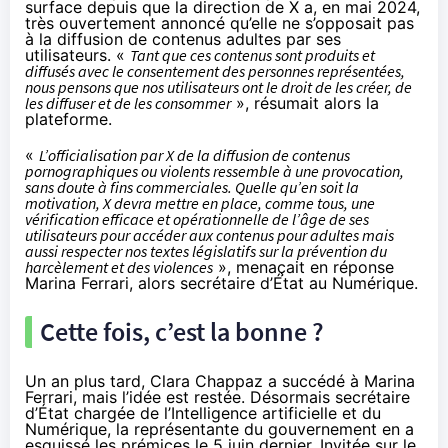
surface depuis que la direction de X a, en mai 2024,
très ouvertement
annoncé
qu’elle ne s’opposait pas
à la diffusion de contenus adultes par ses
utilisateurs. «
Tant que ces contenus sont produits et
diffusés avec le consentement des personnes représentées,
nous pensons que nos utilisateurs ont le droit de les créer, de
les diffuser et de les consommer
», résumait alors la
plateforme.
«
L’officialisation par X de la diffusion de contenus
pornographiques ou violents ressemble à une provocation,
sans doute à fins commerciales. Quelle qu’en soit la
motivation, X devra mettre en place, comme tous, une
vérification efficace et opérationnelle de l’âge de ses
utilisateurs pour accéder aux contenus pour adultes mais
aussi respecter nos textes législatifs sur la prévention du
harcèlement et des violences
»,
menaçait
en réponse
Marina Ferrari, alors secrétaire d’État au Numérique.
Cette fois, c’est la bonne ?
Un an plus tard, Clara Chappaz a succédé à Marina
Ferrari, mais l’idée est restée. Désormais secrétaire
d’État chargée de l’Intelligence artificielle et du
Numérique, la représentante du gouvernement en a
esquissé les prémices le 5 juin dernier. Invitée sur le