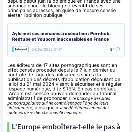
depuis début juin la polémique en France avec une
annonce choc : le blocage préventif de ses
principales adresses, en guise de mesure censée
alerter l’opinion publique.
Aylo met ses menaces à exécution : Pornhub,
Redtube et Youporn inaccessibles en France
04/06/2025 17h17
84
Internet
Les éditeurs de 17 sites pornographiques sont en
effet censés procéder depuis le 7 juin dernier au
contrôle de l’âge des utilisateurs suite à la
publication des décrets d’application découlant de
la loi du 21 mai 2024 visant à sécuriser et à réguler
l’espace numérique, dite SREN. En cas de défaut,
l’Arcom est censée pouvoir demander au tribunal
administratif de prononcer «
le blocage des sites
pornographiques qui ne contrôlent pas l’âge de leurs
utilisateurs
», ainsi que «
leur déréférencement des
moteurs de recherche sous 48 heures
».
L’Europe emboîtera-t-elle le pas à