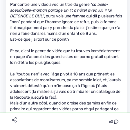
Par contre une vidéo avec un titre du genre "
sa belle-
soeur/belle-maman partage un lit d'hôtel avec lui, il lui
DÉFONCE LE CUL
", ou tu vois une femme qui dit plusieurs fois
"non" pendant que l'homme ignore ce refus, puis la femme
fini magiquement par y prendre du plaisir, j'estime que ça n'a
rien à faire dans les mains d'un enfant de 8 ans.
Est-ce que j'ai tort sur ce point ?
Et ça, c'est le genre de vidéo que tu trouves immédiatement
en page d'acceuil des grands sites de porno gratuit qui sont
loin d'être les plus glauques.
Le "tout ou rien" avec l'âge pivot à 18 ans que prônent les
associations de moralisateurs, ça me semble idiot, et j'aurais
vraiment détesté qu'on m'impose ça à l'âge où j'étais
adolescent (la misère si j'avais dû trimballer un catalogue de
la Redoute jusqu'à la fac).
Mais d'un autre côté, quand on croise des gamins en fin de
primaire qui regardent des vidéos porno et qui partagent ça
entre camarades de classe, et qu'ils sont loin d'être des cas
isolés, je me dis qu'il y a quand même un problème de société
60
à étudier.