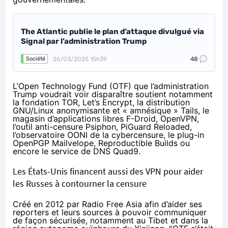
The Atlantic publie le plan d’attaque divulgué via
Signal par l’administration Trump
26/03/2025 15h39
48
Société
L’
Open Technology Fund
(
OTF
) que l’administration
Trump voudrait voir disparaître
soutient notamment
la fondation TOR, Let’s Encrypt, la distribution
GNU/Linux anonymisante et « amnésique » Tails, le
magasin d’applications libres F-Droid, OpenVPN,
l’outil anti-censure Psiphon, PiGuard Reloaded,
l’observatoire OONI de la cybercensure, le plug-in
OpenPGP Mailvelope, Reproductible Builds ou
encore le service de DNS Quad9.
Les États-Unis financent aussi des VPN pour aider
les Russes à contourner la censure
Créé en 2012
par Radio Free Asia afin d’aider ses
reporters et leurs sources à pouvoir communiquer
de façon sécurisée, notamment au Tibet et dans la