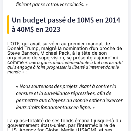
finiront par se retrouver coincés.
»
Un budget passé de 10M$ en 2014
à 40M$ en 2023
L’OTF, qui avait survécu au premier mandat de
Donald Trump, malgré la nomination d’un proche de
Steve Bannon,
Michael Pack
, à la tête de son
organisme de supervision, se présente aujourd’hui
comme «
une organisation indépendante à but non lucratif
qui s’engage à faire progresser la liberté d’Internet dans le
monde
» :
«
Nous soutenons des projets visant à contrer la
censure et la surveillance répressives, afin de
permettre aux citoyens du monde entier d’exercer
leurs droits fondamentaux en ligne.
»
La quasi-totalité de ses fonds
émanait
jusque-là du
gouvernement états-unien, par l’intermédiaire de
l’U.S. Agency for Global Media (
USAGM
), et ses