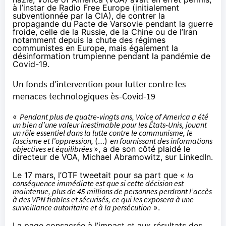
à l’instar de Radio Free Europe (initialement
subventionnée par la CIA), de contrer la
propagande du Pacte de Varsovie pendant la guerre
froide, celle de la Russie, de la Chine ou de l’Iran
notamment depuis la chute des régimes
communistes en Europe, mais également la
désinformation trumpienne pendant la pandémie de
Covid-19.
Un fonds d’intervention pour lutter contre les
menaces technologiques ès-Covid-19
«
Pendant plus de quatre-vingts ans, Voice of America a été
un bien d’une valeur inestimable pour les États-Unis, jouant
un rôle essentiel dans la lutte contre le communisme, le
fascisme et l’oppression,
(…)
en fournissant des informations
objectives et équilibrées
», a de son côté plaidé le
directeur de VOA, Michael Abramowitz,
sur LinkedIn
.
Le 17 mars, l’OTF
tweetait
pour sa part que «
la
conséquence immédiate est que si cette décision est
maintenue, plus de 45 millions de personnes perdront l’accès
à des VPN fiables et sécurisés, ce qui les exposera à une
surveillance autoritaire et à la persécution
».
La
page
consacrée à l’impact et aux résultats des