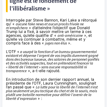
ligne est le fondement de
l’illibéralisme »
Interrogée par Steve Bannon, Kari Lake a
rétorqué
qu’ «
aucune fake news et aucun procès frivole ne
m’empêchera
» d’atteindre l’objectif que Donald
Trump lui a fixé, à savoir mettre un terme à ces
agences, qu’elle qualifie d’ «
anti-américaine
», et
qu’elle va continuer à combattre, même et y
compris face à des «
juges non élus
».
L’OTF «
a usurpé la fonction d’un bureau gouvernemental
existant et dépense l’argent de vos impôts durement gagné
dans des bureaux luxueux, des salaires de personnel gonflés
et des activités suspectes, tout en prétendant financer la
« liberté de l’internet » sans aucune responsabilité ni
transparence
»,
a-t-elle rajouté
.
En introduction de son dernier
rapport annuel
, la
présidente de l’OTF, Laura Cunningham, soulignait
l’an passé que «
La lutte pour la liberté de l’internet n’est
plus seulement un jeu tactique du chat et de la souris, mais
plutôt une bataille normative pour définir l’avenir de la
liberté d’expression
» :