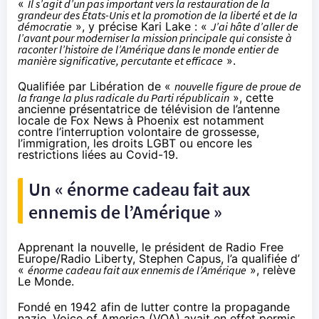
«
Il s’agit d’un pas important vers la restauration de la
grandeur des États-Unis et la promotion de la liberté et de la
démocratie
», y précise Kari Lake : «
J’ai hâte d’aller de
l’avant pour moderniser la mission principale qui consiste à
raconter l’histoire de l’Amérique dans le monde entier de
manière significative, percutante et efficace
».
Qualifiée par Libération
de «
nouvelle figure de proue de
la frange la plus radicale du Parti républicain
», cette
ancienne présentatrice de télévision de l’antenne
locale de Fox News à Phoenix est notamment
contre l’interruption volontaire de grossesse,
l’immigration, les droits LGBT ou encore les
restrictions liées au Covid-19.
Un « énorme cadeau fait aux
ennemis de l’Amérique »
Apprenant la nouvelle, le président de Radio Free
Europe/Radio Liberty, Stephen Capus, l’a qualifiée d’
«
énorme cadeau fait aux ennemis de l’Amérique
»,
relève
Le Monde
.
Fondé en 1942 afin de lutter contre la propagande
nazie, Voice of America (VOA) avait en effet permis,