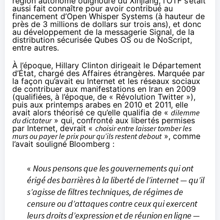
région autonome ouïghoure du Xinjiang, l’OTF s’était
aussi fait connaître pour avoir contribué au
financement d’
Open Whisper Systems
(à hauteur de
près de 3 millions de dollars sur trois ans), et donc
au développement de la messagerie Signal, de la
distribution sécurisée
Qubes OS
ou de
NoScript
,
entre autres
.
À l’époque, Hillary Clinton dirigeait le Département
d’État, chargé des Affaires étrangères. Marquée par
la façon qu’avait eu Internet et les réseaux sociaux
de contribuer aux
manifestations en Iran en 2009
(qualifiées, à l’époque, de «
Révolution Twitter
»),
puis aux
printemps arabes
en 2010 et 2011, elle
avait alors théorisé ce qu’elle qualifia de «
dilemme
du dictateur
» qui, confronté aux libertés permises
par Internet, devrait «
choisir entre laisser tomber les
murs ou payer le prix pour qu’ils restent debout
», comme
l’avait
souligné Bloomberg
:
«
Nous pensons que les gouvernements qui ont
érigé des barrières à la liberté de l’internet — qu’il
s’agisse de filtres techniques, de régimes de
censure ou d’attaques contre ceux qui exercent
leurs droits d’expression et de réunion en ligne —