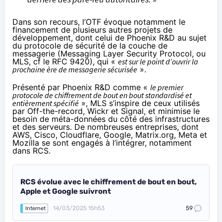
Dans son recours, l’OTF évoque notamment le
financement de plusieurs autres projets de
développement, dont
celui de Phoenix R&D
au sujet
du protocole de sécurité de la couche de
messagerie (Messaging Layer Security Protocol, ou
MLS
, cf le
RFC 9420
), qui «
est sur le point d’ouvrir la
prochaine ère de messagerie sécurisée
».
Présenté
par Phoenix R&D comme «
le premier
protocole de chiffrement de bout en bout standardisé et
entièrement spécifié
», MLS s’inspire de ceux utilisés
par Off-the-record, Wickr et Signal, et minimise le
besoin de méta-données du côté des infrastructures
et des serveurs. De nombreuses entreprises, dont
AWS, Cisco, Cloudflare, Google, Matrix.org, Meta et
Mozilla se sont
engagés à l’intégrer
, notamment
dans RCS.
RCS évolue avec le chiffrement de bout en bout,
Apple et Google suivront
14/03/2025 15h53
59
Internet