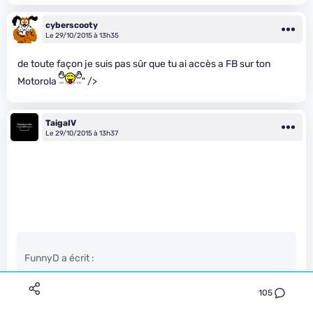
cyberscooty
Le 29/10/2015 à 13h35
de toute façon je suis pas sûr que tu ai accès a FB sur ton
Motorola
" />
TaigaIV
Le 29/10/2015 à 13h37
FunnyD a écrit :
105
Elle devrait pourtant savoir qu’elle n’a pas la clé de sa