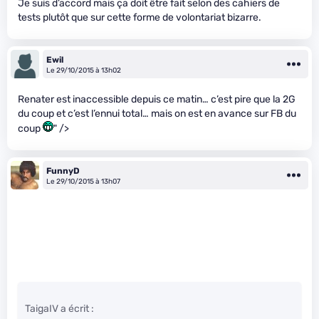
Je suis d’accord mais ça doit être fait selon des cahiers de
tests plutôt que sur cette forme de volontariat bizarre.
Ewil
Le 29/10/2015 à 13h02
Renater est inaccessible depuis ce matin… c’est pire que la 2G
du coup et c’est l’ennui total… mais on est en avance sur FB du
coup
" />
FunnyD
Le 29/10/2015 à 13h07
TaigaIV a écrit :