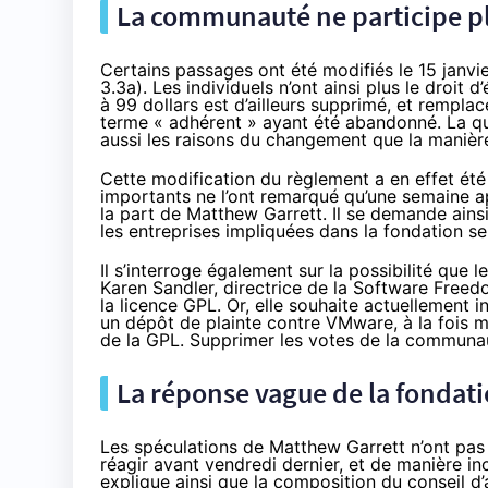
La communauté ne participe pl
Certains passages ont été modifiés le 15 janvie
3.3a). Les individuels n’ont ainsi plus le droit
à 99 dollars est d’ailleurs supprimé, et remplacé
terme « adhérent » ayant été abandonné. La qu
aussi les raisons du changement que la manière 
Cette modification du règlement a en effet été 
importants ne l’ont remarqué qu’une semaine a
la part de Matthew Garrett
. Il se demande ains
les entreprises impliquées dans la fondation se 
Il s’interroge également sur la possibilité qu
Karen Sandler, directrice de la Software Freed
la licence GPL. Or, elle souhaite actuellement i
un dépôt de plainte contre VMware, à la fois m
de la GPL. Supprimer les votes de la communaut
La réponse vague de la fondat
Les spéculations de Matthew Garrett n’ont pas
réagir avant vendredi dernier
, et de manière in
explique ainsi que la composition du conseil d