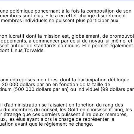
’une polémique concernant à la fois la composition de son
s membres sont élus. Elle a en effet changé discrètement
 membres individuels ne puissent plus participer aux
non lucratif dont la mission est, globalement, de promouvoi
eloppements, à commencer par celui du noyau lui-même, et
nissent autour de standards communs. Elle permet également
ont Linus Torvalds.
 aux entreprises membres
, dont la participation débloque
 20 000 dollars par an en fonction de la taille de
atinum (500 000 dollars par an) ou individuel (99 dollars par
l d’administration se faisaient en fonction du rang des
nsi dix membres du conseil, les Gold en choisissent cinq, les
bler étrange que ces derniers puissent élire deux membres,
, les élus ayant alors la charge de représenter la
uation avant que le règlement ne change.