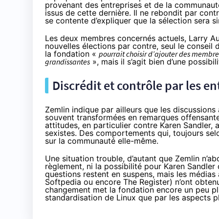
provenant des entreprises et de la communaut
issus de cette dernière. Il ne rebondit par con
se contente d’expliquer que la sélection sera s
Les deux membres concernés actuels, Larry Aug
nouvelles élections par contre, seul le conseil 
la fondation «
pourrait choisir d’ajouter des memb
grandissantes
», mais il s’agit bien d’une possibi
Discrédit et contrôle par les en
Zemlin indique par ailleurs que les discussions
souvent transformées en remarques offensantes
attitudes, en particulier contre Karen Sandler, 
sexistes. Des comportements qui, toujours selon
sur la communauté elle-même.
Une situation trouble, d’autant que Zemlin n’a
règlement, ni la possibilité pour Karen Sandler
questions restent en suspens, mais les médias a
Softpedia
ou encore
The Register
) n’ont obte
changement met la fondation encore un peu plus
standardisation de Linux que par les aspects p