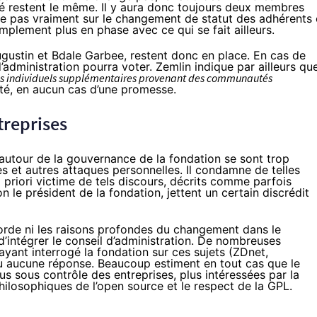
é restent le même. Il y aura donc toujours deux membres
tre pas vraiment sur le changement de statut des adhérents 
implement plus en phase avec ce qui se fait ailleurs.
ustin et Bdale Garbee, restent donc en place. En cas de
d’administration pourra voter. Zemlin indique par ailleurs qu
res individuels supplémentaires provenant des communautés
lité, en aucun cas d’une promesse.
treprises
 autour de la gouvernance de la fondation se sont trop
 et autres attaques personnelles. Il condamne de telles
a priori victime de tels discours, décrits comme parfois
 le président de la fondation, jettent un certain discrédit
borde ni les raisons profondes du changement dans le
 d’intégrer le conseil d’administration. De nombreuses
yant interrogé la fondation sur ces sujets (
ZDnet
,
nu aucune réponse. Beaucoup estiment en tout cas que le
 sous contrôle des entreprises, plus intéressées par la
hilosophiques de l’open source et le respect de la GPL.