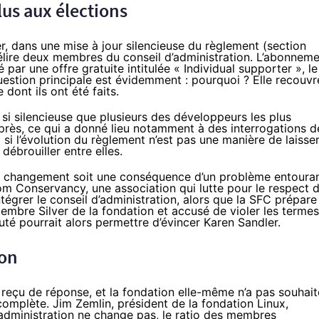
us aux élections
r, dans une mise à jour silencieuse
du règlement
(section
 d’élire deux membres du conseil d’administration. L’abonnem
 par une offre gratuite intitulée « Individual supporter », le
estion principale est évidemment : pourquoi ? Elle recouvr
dont ils ont été faits.
si silencieuse que plusieurs des développeurs les plus
près, ce qui a donné lieu notamment à des
interrogations d
i si l’évolution du règlement n’est pas une manière de laisse
débrouiller entre elles.
e le changement soit une conséquence d’un problème entoura
om Conservancy, une association qui lutte pour le respect 
ntégrer le conseil d’administration, alors que la SFC prépare
embre Silver de la fondation et accusé de violer les termes
é pourrait alors permettre d’évincer Karen Sandler.
ion
 reçu de réponse, et la fondation elle-même
n’a pas souhait
complète. Jim Zemlin, président de la fondation Linux,
’administration ne change pas, le ratio des membres