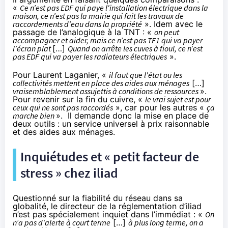
«
Ce n’est pas EDF qui paye l'installation électrique dans la
maison, ce n’est pas la mairie qui fait les travaux de
raccordements d’eau dans la propriété
». Idem avec le
passage de l’analogique à la TNT : «
on peut
accompagner et aider, mais ce n’est pas TF1 qui va payer
l’écran plat
[…]
Quand on arrête les cuves à fioul, ce n’est
pas EDF qui va payer les radiateurs électriques
».
Pour Laurent Laganier, «
il faut que l'état ou les
collectivités mettent en place des aides aux ménages
[…]
vraisemblablement assujettis à conditions de ressources
».
Pour revenir sur la fin du cuivre, «
le vrai sujet est pour
ceux qui ne sont pas raccordés
», car pour les autres «
ça
marche bien
». Il demande donc la mise en place de
deux outils : un service universel à prix raisonnable
et des aides aux ménages.
Inquiétudes et « petit facteur de
stress » chez iliad
Questionné sur la fiabilité du réseau dans sa
globalité, le directeur de la réglementation d’iliad
n’est pas spécialement inquiet dans l’immédiat : «
On
n’a pas d'alerte à court terme
[…]
à plus long terme, on a