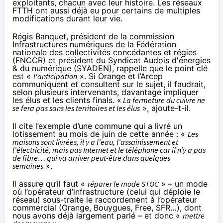
exploitants, chacun avec leur histoire. Les réseaux
FTTH ont aussi déjà eu pour certains de multiples
modifications durant leur vie.
Régis Banquet, président de la commission
Infrastructures numériques de la Fédération
nationale des collectivités concédantes et régies
(
FNCCR
) et président du Syndicat Audois d'énergies
& du numérique (
SYADEN
), rappelle que le point clé
est «
l'anticipation
». Si Orange et l’Arcep
communiquent et consultent sur le sujet, il faudrait,
selon plusieurs intervenants, davantage impliquer
les élus et les clients finals. «
La fermeture du cuivre ne
se fera pas sans les territoires et les élus
», ajoute-t-il.
Il cite l’exemple d’une commune qui a livré un
lotissement au mois de juin de cette année : «
Les
maisons sont livrées, il y a l’eau, l’assainissement et
l’électricité, mais pas Internet et le téléphone car il n’y a pas
de fibre… qui va arriver peut-être dans quelques
semaines
».
Il assure qu’il faut «
réparer le mode STOC
» – un mode
où l’opérateur d’infrastructure (celui qui déploie le
réseau) sous-traite le raccordement à l’opérateur
commercial (Orange, Bouygues, Free, SFR…), dont
nous avons déjà
largement parlé
– et donc «
mettre