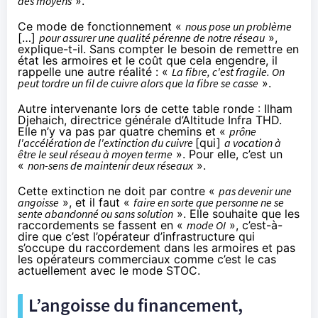
des moyens
».
Ce mode de fonctionnement «
nous pose un problème
[…]
pour assurer une qualité pérenne de notre réseau
»,
explique-t-il. Sans compter le besoin de remettre en
état les armoires et le coût que cela engendre, il
rappelle une autre réalité : «
La fibre, c'est fragile. On
peut tordre un fil de cuivre alors que la fibre se casse
».
Autre intervenante lors de cette table ronde : Ilham
Djehaich, directrice générale d’Altitude Infra THD.
Elle n’y va pas par quatre chemins et «
prône
l'accélération de l'extinction du cuivre
[qui]
a vocation à
être le seul réseau à moyen terme
». Pour elle, c’est un
«
non-sens de maintenir deux réseaux
».
Cette extinction ne doit par contre «
pas devenir une
angoisse
», et il faut «
faire en sorte que personne ne se
sente abandonné ou sans solution
». Elle souhaite que les
raccordements se fassent en «
mode OI
», c’est-à-
dire que c’est l’opérateur d’infrastructure qui
s’occupe du raccordement dans les armoires et pas
les opérateurs commerciaux comme c’est le cas
actuellement avec le mode STOC.
L’angoisse du financement,