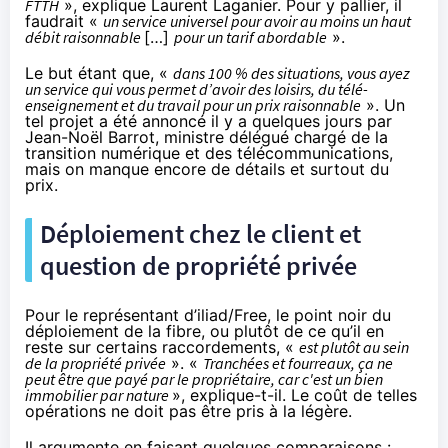
FTTH
», explique Laurent Laganier. Pour y pallier, il
faudrait «
un service universel pour avoir au moins un haut
débit raisonnable
[…]
pour un tarif abordable
».
Le but étant que, «
dans 100 % des situations, vous ayez
un service qui vous permet d’avoir des loisirs, du télé-
enseignement et du travail pour un prix raisonnable
». Un
tel projet a été
annoncé il y a quelques jours
par
Jean-Noël Barrot, ministre délégué chargé de la
transition numérique et des télécommunications,
mais on manque encore de détails et surtout du
prix.
Déploiement chez le client et
question de propriété privée
Pour le représentant d’iliad/Free, le point noir du
déploiement de la fibre, ou plutôt de ce qu’il en
reste sur certains raccordements, «
est plutôt au sein
de la propriété privée
». «
Tranchées et fourreaux, ça ne
peut être que payé par le propriétaire, car c'est un bien
immobilier par nature
», explique-t-il. Le coût de telles
opérations ne doit pas être pris à la légère.
Il argumente en faisant quelques comparaisons :