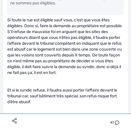
ne sommes pas éligibles.
Si toute la rue est éligible sauf vous, c’est que vous êtes
éligibles. Donc si, faire la demande au propriétaire est possible.
S’il refuse de mauvaise foi en arguant que les sites des
opérateurs disent que vous n’êtes pas éligible, il faudra porter
l’affaire devant le tribunal compétent en indiquant que le refus
est abusif car le logement est bien dans une zone couverte vu
que les voisins sont couverts depuis X temps. De toute façon
ce n’est même pas au propriétaire de décider si vous êtes
éligible, il doit faire suivre la demande au syndic, donc si déjà il
ne fait pas ça, il est en tort.
Et si le syndic refuse, il faudra aussi porter l’affaire devant le
tribunal car, sauf bâtiment très spécial, son refus risque fort
d’être abusif.
Après je suis d’accord que c’est casse-pied et long toutes ces
47
démarches face à des casse-couilles qui ont juste à dire “non