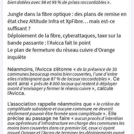
bien dotées avec 98 et 99 % de prises raccordables
».
Jungle dans la fibre optique : des plans de remise en
état chez Altitude Infra et XpFibre… mais est-ce
suffisant ?
Déploiement de la fibre, cyberattaques, taxe sur la
bande passante : l’Avicca fait le point
Le plan de fermeture du réseau cuivre d’Orange
inquiète
Néanmoins, l’Avicca s’étonne «
de la présence de 30
communes beaucoup moins bien couvertes, l’une d’entre
elles n’atteignant que 87 % de locaux raccordables
». Ce
sont ainsi «
près de 8 000 locaux qui restent à déployer
avant d’envisager y fermer le réseau cuivre
», calcule
l’Avicca.
L’association rappelle néanmoins que «
le critère de
complétude subsistera et aucune commune ne devrait
réellement pouvoir être fermée sans complétude
». Elle
précise au passage ne faire «
aucun procès d’intention
aux opérateurs d’infrastructure en charge des communes les
moins bien couvertes dans ce premier lot, ceux-ci ayant
assuré Orange et l’Arcep de terminer les déploiements avant