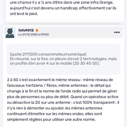
une chance il y a
7
⁄
8
ans d’être dans une zone infra Orange,
aujourd’hui c’est devenu un handicap, effectivement car ils
ont levé le pied.
fofo9012
Premium
Le 21/12/2022 à 07h50
(quote:2111200:consommateurnumérique)
En résumé, sur le fixe, on pleure d’avoir 2 technologies, mais
on profite d’en avoir 4 sur le mobile (2G 3G 4G 5G).
2 à 5G c’est exactement le même réseau : même réseau de
faisceaux hertziens / fibres, même antennes : le détail qui
change à la fin et la norme de l’onde radio qui permet de gérer
plus de personnes ou plus de débit. Quand un opérateur active
ou désactive la 2G sur une antenne : c’est 100% transparent : il
n’y’a rien à démonter ou ajouter, les mêmes antennes
continuent d’émettre sur les mêmes ondes, elles sont
simplement réglées pour utiliser une autre norme.