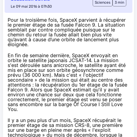
Sciences
3 min
Le 09 mai 2016 à 07h30
Pour la troisième fois, SpaceX parvient à récupérer
le premier étage de sa fusée Falcon 9. La situation
semblait par contre compliquée puisque sur le
chemin du retour la fusée allait bien plus vite
qu’avant à cause d’une orbite de lancement plus
éloignée.
En fin de semaine dernière, SpaceX envoyait en
orbite le satellite japonais JCSAT-14. La mission
s'est déroulée sans anicroche, le satellite ayant été
mis en place sur son orbite géosynchrone comme
prévu (36 000 km). Mais c'est « l'objectif
secondaire » de la mission qui était au centre des
attentions : la récupération du 1er étage de la fusée
Falcon 9. Alors que SpaceX estimait qu'il y avait
environ une chance sur deux que cela fonctionne
correctement, le premier étage est venu se poser
sans encombre sur la barge Of Course I Still Love
You.
Il y a un peu plus d'un mois, SpaceX récupérait le
premier étage de sa mission CRS-8, une première
sur une barge en pleine mer après « l'exploit
technologique » du
mois de décembre
, lorsque la