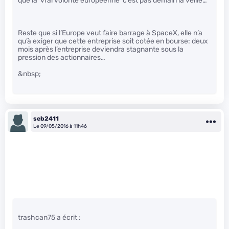
que la ‘vrai volonté européenne’ c’est pas demain la veille…
Reste que si l’Europe veut faire barrage à SpaceX, elle n’a
qu’à exiger que cette entreprise soit cotée en bourse: deux
mois après l’entreprise deviendra stagnante sous la
pression des actionnaires…
&nbsp;
seb2411
Le 09/05/2016 à 11h46
trashcan75 a écrit :