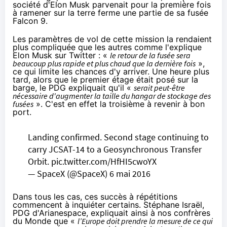
société d'Elon Musk parvenait pour la première fois
à ramener sur la terre ferme une partie de sa fusée
Falcon 9.
Les paramètres de vol de cette mission la rendaient
plus compliquée que les autres
comme l'explique
Elon Musk sur Twitter
: «
le retour de la fusée sera
beaucoup plus rapide et plus chaud que la dernière fois
»,
ce qui limite les chances d'y arriver. Une heure plus
tard, alors que le premier étage était posé sur la
barge, le PDG expliquait qu'il «
serait peut-être
nécessaire d'augmenter la taille du hangar de stockage des
fusées
». C'est en effet la troisième à revenir à bon
port.
Landing confirmed. Second stage continuing to
carry JCSAT-14 to a Geosynchronous Transfer
Orbit.
pic.twitter.com/HfHI5cwoYX
— SpaceX (@SpaceX)
6 mai 2016
Dans tous les cas, ces succès à répétitions
commencent à inquiéter certains. Stéphane Israël,
PDG d'Arianespace,
expliquait ainsi à nos confrères
du Monde
que «
l’Europe doit prendre la mesure de ce qui