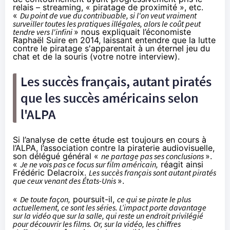
relais
– streaming, « piratage de proximité », etc.
«
Du point de vue du contribuable, si l'on veut vraiment
surveiller toutes les pratiques illégales, alors le coût peut
tendre vers l'infini
» nous expliquait l’économiste
Raphaël Suire en 2014, laissant entendre que la lutte
contre le piratage s'apparentait à un éternel jeu du
chat et de la
souris
(
votre notre interview
).
Les succès français, autant piratés
que les succès américains selon
l'ALPA
Si l’analyse de cette étude est toujours en cours à
l’ALPA, l’association contre la piraterie audiovisuelle,
son délégué général «
ne partage pas ses conclusions
».
«
Je ne vois pas ce focus sur film américain,
réagit ainsi
Frédéric Delacroix.
Les succès français sont autant piratés
que ceux venant des États-Unis
».
«
De toute façon,
poursuit-il,
ce qui se pirate le plus
actuellement, ce sont les séries. L’impact porte davantage
sur la vidéo que sur la salle, qui reste un endroit privilégié
pour découvrir les films. Or, sur la vidéo, les chiffres