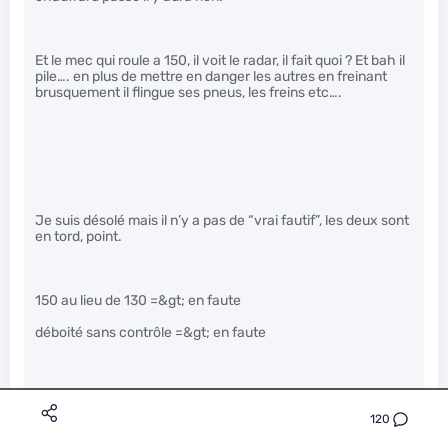
Et le mec qui roule a 150, il voit le radar, il fait quoi ? Et bah il
pile…. en plus de mettre en danger les autres en freinant
brusquement il flingue ses pneus, les freins etc….
Je suis désolé mais il n’y a pas de “vrai fautif”, les deux sont
en tord, point.
150 au lieu de 130 =&gt; en faute
déboité sans contrôle =&gt; en faute
Et pour le mec qui pile devant le radar à 150, c’est
dangereux uniquement si un autre mec le colle à 150. Si tu
120
roules à 130 avec la distance de sécurité qu’il faut, y a
aucun problème.