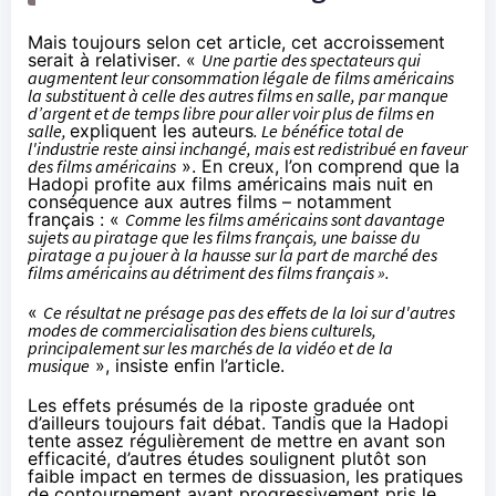
Mais toujours selon cet article, cet accroissement
serait à relativiser. «
Une partie des spectateurs qui
augmentent leur consommation légale de films américains
la substituent à celle des autres films en salle, par manque
d’argent et de temps libre pour aller voir plus de films en
salle,
expliquent les auteurs
. Le bénéfice total de
l'industrie reste ainsi inchangé, mais est redistribué en faveur
des films américains
». En creux, l’on comprend que la
Hadopi
profite aux films américains mais nuit en
conséquence aux autres films – notamment
français : «
Comme les films américains sont davantage
sujets au piratage que les films français, une baisse du
piratage a pu jouer à la hausse sur la part de marché des
films américains au détriment des films français ».
«
Ce résultat ne présage pas des effets de la loi sur d'autres
modes de commercialisation des biens culturels,
principalement sur les marchés de la vidéo et de la
musique
», insiste enfin l’article.
Les effets présumés de la riposte graduée ont
d’ailleurs toujours fait débat. Tandis que la
Hadopi
tente assez régulièrement de
mettre en avant son
efficacité
, d’autres études soulignent plutôt son
faible impact en termes de dissuasion
,
les pratiques
de contournement ayant progressivement pris le