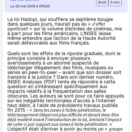
Droit
5 min
Le 23 mai 2016 à 09h20
La loi Hadopi, qui soufflera sa septième bougie
dans quelques jours, n’aurait pas eu «
d’effet
significatif
» sur le volume d’entrées de cinémas, mis
à part pour les films américains. L’INSEE laisse
même entendre que l’action de la Haute Autorité
serait défavorable aux films français.
Quels sont les effets de la riposte graduée, dont le
principe consiste à envoyer plusieurs
avertissements à un abonné suspecté de
télécharger illégalement des films, musiques ou
séries en peer-to-peer – avant que son dossier soit
transmis à la justice ? Dans son dernier numéro,
INSEE Analyses (
PDF
) tente de répondre à cette
question en s’intéressant spécifiquement aux
impacts relatifs à la fréquentation des salles
obscures. Les auteurs se sont pour ce faire appuyés
sur les inégalités territoriales d'accès à l'internet
haut débit, à l'aide de précédents travaux
publiés
fin 2015
: «
Dans les zones à faible pénétration, le
téléchargement illégal est plus difficile et devait donc être
déjà modéré avant l'introduction de la loi, limitant l'impact
de celle-ci par rapport aux zones à forte pénétration.
»
L’objectif était d’arriver à avoir au moins un «
groupe