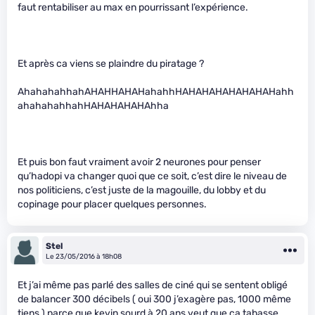
faut rentabiliser au max en pourrissant l’expérience.
Et après ca viens se plaindre du piratage ?
AhahahahhahAHAHHAHAHahahhHAHAHAHAHAHAHAHahh
ahahahahhahHAHAHAHAHAhha
Et puis bon faut vraiment avoir 2 neurones pour penser
qu’hadopi va changer quoi que ce soit, c’est dire le niveau de
nos politiciens, c’est juste de la magouille, du lobby et du
copinage pour placer quelques personnes.
Stel
Le 23/05/2016 à 18h08
Et j’ai même pas parlé des salles de ciné qui se sentent obligé
de balancer 300 décibels ( oui 300 j’exagère pas, 1000 même
tiens ) parce que kevin sourd à 20 ans veut que ca tabasse.