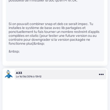
possibilité de n’installer la doc qu’en Fr et UK.
Si on pouvait combiner snap et deb ce serait impec. Tu
installes le système de base avec lib partagées et
ponctuellement tu fais tourner un nombre restreint d’applis
compilées en static (pour tester une future version ou au
contraire pour downgrader si la version packagée ne
fonctionne plus)&nbsp;
&nbsp;
A33
Le 16/06/2016 à 13h12