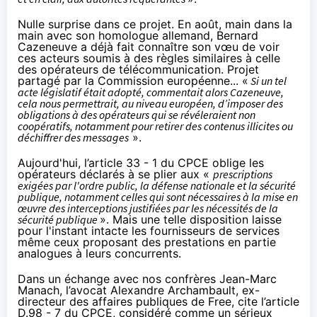
Nulle surprise dans ce projet. En août,
main dans la
main
avec son homologue allemand, Bernard
Cazeneuve a déjà fait connaître son vœu de voir
ces acteurs soumis à des règles similaires à celle
des opérateurs de télécommunication. Projet
partagé
par la Commission européenne
... «
Si un tel
acte législatif était adopté, commentait alors Cazeneuve,
cela nous permettrait, au niveau européen, d’imposer des
obligations à des opérateurs qui se révéleraient non
coopératifs, notamment pour retirer des contenus illicites ou
déchiffrer des messages
».
Aujourd'hui, l’
article 33 - 1
du CPCE oblige les
opérateurs déclarés à se plier aux «
prescriptions
exigées par l'ordre public, la défense nationale et la sécurité
publique, notamment celles qui sont nécessaires à la mise en
œuvre
des interceptions justifiées par les nécessités de la
sécurité publique
». Mais une telle disposition laisse
pour l'instant intacte les fournisseurs de services
même ceux proposant des prestations en partie
analogues à leurs concurrents.
Dans
un échange
avec nos confrères Jean-Marc
Manach, l’avocat Alexandre Archambault, ex-
directeur des affaires publiques de Free, cite l’article
D.98 - 7
du CPCE, considéré comme un sérieux