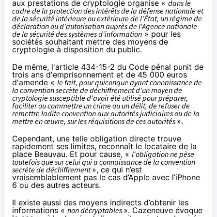
aux prestations de cryptologie organise «
dans le
cadre de la protection des intérêts de la défense nationale et
de la sécurité intérieure ou extérieure de l'État, un régime de
déclaration ou d'autorisation auprès de l'Agence nationale
de la sécurité des systèmes d'information
» pour les
sociétés souhaitant mettre des moyens de
cryptologie à disposition du public.
De même, l'
article 434-15-2
du Code pénal punit de
trois ans d'emprisonnement et de 45 000 euros
d'amende «
le fait, pour quiconque ayant connaissance de
la convention secrète de déchiffrement d'un moyen de
cryptologie susceptible d'avoir été utilisé pour préparer,
faciliter ou commettre un crime ou un délit, de refuser de
remettre ladite convention aux autorités judiciaires ou de la
mettre en œuvre, sur les réquisitions de ces autorités
».
Cependant, une telle obligation directe trouve
rapidement ses limites, reconnaît le locataire de la
place Beauvau. Et pour cause, «
l'obligation ne pèse
toutefois que sur celui qui a connaissance de la convention
secrète de déchiffrement
», ce qui n’est
vraisemblablement pas le cas d’Apple avec l’iPhone
6 ou des autres acteurs.
Il existe aussi des moyens indirects d’obtenir les
informations «
non décryptables
». Cazeneuve évoque