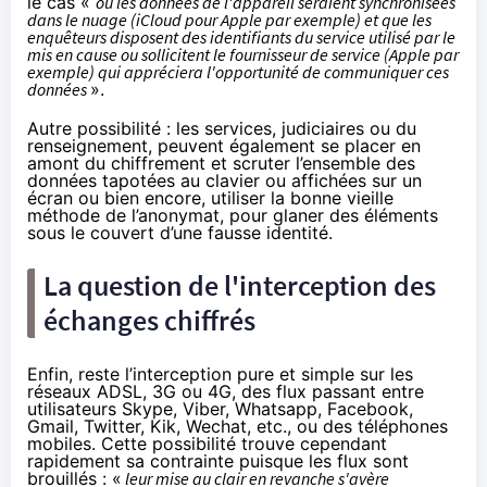
le cas «
où les données de l'appareil seraient synchronisées
dans le nuage (iCloud pour Apple par exemple) et que les
enquêteurs disposent des identifiants du service utilisé par le
mis en cause ou sollicitent le fournisseur de service (Apple par
exemple) qui appréciera l'opportunité de communiquer ces
données
».
Autre possibilité : les services, judiciaires ou du
renseignement, peuvent également se placer en
amont du chiffrement et scruter l’ensemble des
données tapotées au
clavier
ou affichées sur un
écran ou bien encore, utiliser la bonne vieille
méthode de l’anonymat, pour glaner des éléments
sous le couvert d’une fausse identité.
La question de l'interception des
échanges chiffrés
Enfin, reste l’interception pure et simple sur les
réseaux ADSL, 3G ou
4G
, des flux passant entre
utilisateurs Skype, Viber,
Whatsapp
, Facebook,
Gmail, Twitter, Kik, Wechat, etc., ou des téléphones
mobiles. Cette possibilité trouve cependant
rapidement sa contrainte puisque les flux sont
brouillés : «
leur mise au clair en revanche s'avère