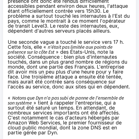
présence ont donc été rendus difficilement
accessibles pendant environ deux heures, l'attaque
étant officiellement contrée vers 15h30. Le
problème a surtout touché les internautes à l'Est du
pays, comme le montrait à ce moment l'opérateur
de transit Level3. Le reste des internautes, eux,
dépendent d'autres serveurs placés ailleurs.
Une seconde vague a touché le service vers 17 h.
Cette fois, elle «
n'était pas limitée aux points de
présence sur la côte Est
» des États-Unis, note la
société. Conséquence : bien plus d'internautes
touchés, dans un plus grand nombre de régions du
monde, dont une partie des Français. L'entreprise
dit avoir mis un peu plus d'une heure pour y faire
face. Une troisième attaque a ensuite été tentée,
mais aurait été contrée sans conséquence sur
l'accès au service, donc aux sites qui en dépendent.
«
Notons que Dyn n'a pas subi de panne de l'ensemble de
son système
» tient à rappeler l'entreprise, qui a
surtout été saturé un temps. En attendant, de
nombreux services importants ont été affectés.
C'est notamment le cas d'acteurs hébergés
par
Amazon Web Services
, le premier fournisseur de
cloud public mondial, dont la zone DNS est en
partie gérée par Dyn.