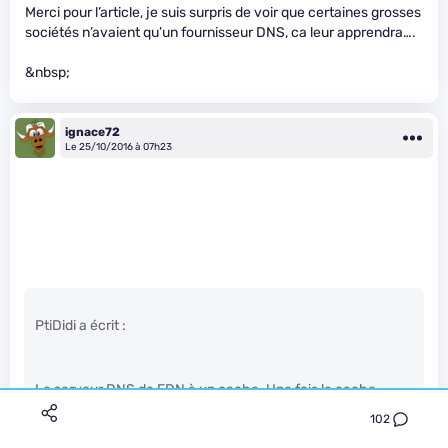
Merci pour l’article, je suis surpris de voir que certaines grosses
sociétés n’avaient qu’un fournisseur DNS, ca leur apprendra….
&nbsp;
ignace72
Le 25/10/2016 à 07h23
PtiDidi a écrit :
Le serveur DNS de FDN à un cache. Une fois le cache
expiré, il va mettre à jour en contactant Dyn (pour la zone
102
github.com) si Dyn n’est pas accessible. Le DNS de FDN ne
résoudra rien : tu auras perdu l’accès a github.com