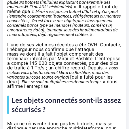
plusieurs botnets similaires exploitant par exemple des
routeurs Wi-Fi ou ADSL résidentiels)
». Il rappelle tout de
même que «
Mirai n'est pas un botnet d'IoT tel qu'on peut
l'entendre couramment (balances, réfrigérateurs ou montres
connectées). On est face à des objets plus classiquement
concernés par ce type de menaces (routeurs, caméras IP,
enregistreurs vidéo), tournant sous des implémentations de
Linux adaptées, déjà régulièrement ciblées
».
L'une de ses victimes récentes a été OVH. Contacté,
l'hébergeur nous confirme
que l'attaque
massive
dont il a fait l'objet comprenait des
terminaux infectés par Mirai et Bashlite. L'entreprise
a compté 145 000
objets connectés
, pour des pics
de trafic à 1 Tb/s ; un chiffre record. Depuis, «
nous
n’observons plus forcément Mirai ou Bashlite, mais des
variantes du code source original
[qui a fuité pour les
deux]
. Elles se sont multipliées ces derniers temps
» nous
affirme l'entreprise.
Les
objets connectés
sont-ils assez
sécurisés ?
Mirai ne réinvente donc pas les botnets, mais se
distingue par une approche multiplateforme, pour