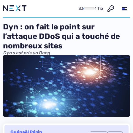
S3
1 Tio
Dyn : on fait le point sur
l’attaque DDoS qui a touché de
nombreux sites
Dyn s'est pris un Dong
Guénaël Pépin