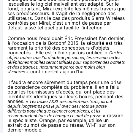
lesquelles le logiciel malveillant est adapté. Sur le
fond, pourtant, Mirai exploite les mêmes travers que
ses prédécesseurs. Il s'agit de la négligence des
utilisateurs. Dans le cas des produits Sierra Wireless
contrôlés par Mirai, c'est un mot de passe par
défaut laissé tel quel qui facilite l'infection.
Comme nous l'expliquait Éric Freyssinet l'an dernier,
à l'occasion de la Botconf 2015
, la sécurité est très
rarement la priorité des concepteurs d'
objets
connectés
... Elle est même parfois oubliée. «
Oui les
objets autres que l'ordinateur personnel, les serveurs ou les
téléphones mobiles seront utilisés pour supporter des botnets
et des attaques, notamment parce que moins bien
sécurisés
» confirme-t-il aujourd'hui.
Il faudra encore sûrement du temps pour une prise
de conscience complète du problème. Il en a fallu
pour les fournisseurs d'accès, qui ont placé des
identifiants identiques sur leurs boxes, pendant des
années. «
Les boxes ADSL des opérateurs français ont
depuis longtemps pris le pli avec des mots de passe
différents pour chaque client et complexes, et ils
recommandent tous de changer ce mot de passe
» rassure
le spécialiste.
Orange
, par exemple, utilise un
extrait du mot de passe du réseau Wi-Fi sur son
dernier modèle.