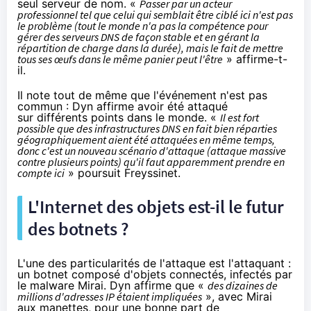
seul serveur de nom. «
Passer par un acteur
professionnel tel que celui qui semblait être ciblé ici n'est pas
le problème (tout le monde n'a pas la compétence pour
gérer des serveurs DNS de façon stable et en gérant la
répartition de charge dans la durée), mais le fait de mettre
tous ses œufs dans le même panier peut l'être
» affirme-t-
il.
Il note tout de même que l'événement n'est pas
commun : Dyn affirme avoir été attaqué
sur différents points dans le monde. «
I
l est fort
possible que des infrastructures DNS en fait bien réparties
géographiquement aient été attaquées en même temps,
donc c'est un nouveau scénario d'attaque (attaque massive
contre plusieurs points) qu'il faut apparemment prendre en
compte ici
» poursuit Freyssinet.
L'Internet des objets est-il le futur
des botnets ?
L'une des particularités de l'attaque est l'attaquant :
un botnet composé d'
objets connectés
, infectés par
le malware Mirai
. Dyn affirme que «
des dizaines de
millions d'adresses IP étaient impliquées
», avec Mirai
aux manettes, pour une bonne part de