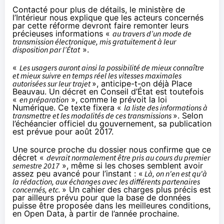
Contacté pour plus de détails, le ministère de
l’Intérieur nous explique que les acteurs concernés
par cette réforme devront faire remonter leurs
précieuses informations «
au travers d’un mode de
transmission électronique, mis gratuitement à leur
disposition par l’État
».
«
Les usagers auront ainsi la possibilité de mieux connaître
et mieux suivre en temps réel les vitesses maximales
autorisées sur leur trajet
», anticipe-t-on déjà Place
Beauvau. Un décret en Conseil d’État est toutefois
«
en préparation
», comme le prévoit la loi
Numérique. Ce texte fixera «
la liste des informations à
transmettre et les modalités de ces transmissions
». Selon
l’échéancier officiel du gouvernement
, sa publication
est prévue pour août 2017.
Une source proche du dossier nous confirme que ce
décret «
devrait normalement être pris au cours du premier
semestre 2017
», même si les choses semblent avoir
assez peu avancé pour l’instant : «
Là, on n'en est qu'à
la rédaction, aux échanges avec les différents partenaires
concernés, etc.
» Un cahier des charges plus précis est
par ailleurs prévu pour que la base de données
puisse être proposée dans les meilleures conditions,
en Open Data, à partir de l’année prochaine.