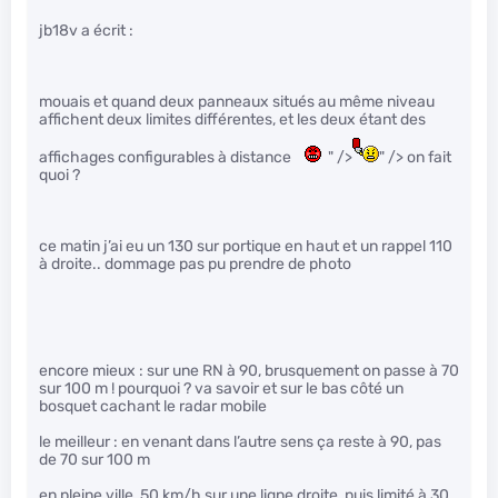
jb18v a écrit :
mouais et quand deux panneaux situés au même niveau
affichent deux limites différentes, et les deux étant des
affichages configurables à distance
" />
" /> on fait
quoi ?
ce matin j’ai eu un 130 sur portique en haut et un rappel 110
à droite.. dommage pas pu prendre de photo
encore mieux : sur une RN à 90, brusquement on passe à 70
sur 100 m ! pourquoi ? va savoir et sur le bas côté un
bosquet cachant le radar mobile
le meilleur : en venant dans l’autre sens ça reste à 90, pas
de 70 sur 100 m
en pleine ville, 50 km/h sur une ligne droite, puis limité à 30