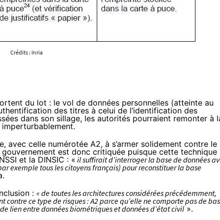
Crédits :
Inria
sortent du lot : le vol de données personnelles (atteinte au
hentification des titres à celui de l’identification des
ssées dans son sillage, les autorités pourraient remonter à l
s imperturbablement.
le, avec celle numérotée A2, à s’armer solidement contre le
 le gouvernement est donc critiquée puisque cette technique
NSSI et la DINSIC : «
il suffirait d’interroger la base de données a
par exemple tous les citoyens français) pour reconstituer la base
a.
nclusion :
« de toutes les architectures considérées précédemment,
nt contre ce type de risques : A2 parce qu’elle ne comporte pas de ba
 de lien entre données biométriques et données d’état civil
».