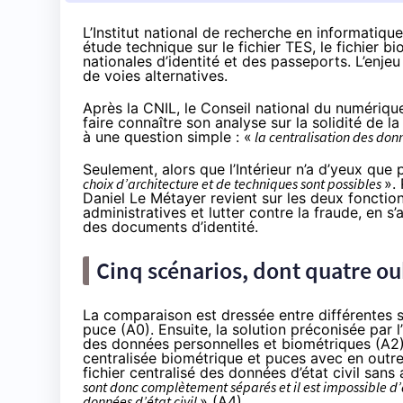
L’Institut national de recherche en informatique
étude technique
sur le fichier TES, le fichier
nationales d’identité et des passeports. L’enjeu
de voies alternatives.
Après la
CNIL
, le
Conseil national du numériqu
faire connaître son analyse sur la solidité de 
à une question simple : «
la centralisation des don
Seulement, alors que l’Intérieur n’a d’yeux que
choix d’architecture et de techniques sont possibles
».
Daniel Le Métayer revient sur les deux fonction
administratives et lutter contre la fraude, en s
des documents d’identité.
Cinq scénarios, dont quatre oub
La comparaison est dressée entre différentes s
puce (A0). Ensuite, la solution préconisée par l
des données personnelles et biométriques (A2
centralisée biométrique et puces avec en outre
fichier centralisé des données d’état civil san
sont donc complètement séparés et il est impossible d’
données d’état civil
» (A4).