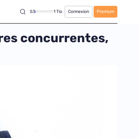
S3
1 Tio
Connexion
Premium
ures concurrentes,