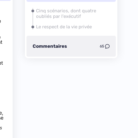
Cinq scénarios, dont quatre
oubliés par l'exécutif
e
Le respect de la vie privée
e
nt
Commentaires
65
et
e,
se
s