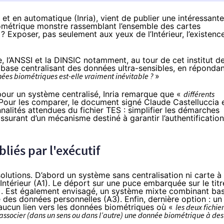
 et en automatique (Inria), vient de publier
une intéressante
 biométrique monstre rassemblant l’ensemble des cartes
 ? Exposer, pas seulement aux yeux de l’Intérieur, l’existenc
e
, l’
ANSSI
et la
DINSIC
notamment, au tour de cet institut d
la base centralisant des données ultra-sensibles, en réponda
nées biométriques est-elle vraiment inévitable ?
»
 pour un système centralisé, Inria remarque que «
différents
 Pour les comparer, le document signé Claude Castelluccia 
nalités attendues du fichier TES : simplifier les démarches
’assurant d’un mécanisme destiné à garantir l’authentification
liés par l'exécutif
olutions. D’abord un système sans centralisation ni carte à
’Intérieur (A1). Le déport sur une puce embarquée sur le titr
). Est également envisagé, un système mixte combinant ba
 des données personnelles (A3). Enfin, dernière option : un
s aucun lien vers les données biométriques où «
les deux fichier
associer (dans un sens ou dans l’autre) une donnée biométrique à des