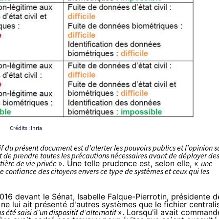
Crédits :
Inria
if du présent document est d’alerter les pouvoirs publics et l’opinion s
t de prendre toutes les précautions nécessaires avant de déployer de
ière de vie privée
». Une telle prudence est, selon elle, «
une
e confiance des citoyens envers ce type de systèmes et ceux qui les
 2016
devant le Sénat
, Isabelle Falque-Pierrotin, présidente d
 ne lui ait présenté d'autres systèmes que le fichier centrali
 été saisi d’un dispositif d’alternatif
». Lorsqu'il avait command