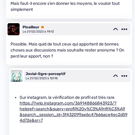
Mais faut-il encore s’en donner les moyens, le vouloir tout
simplement
Pinailleur
Premium
Le 21/02/2023 à 11h12
Possible. Mais quid de tout ceux qui apportent de bonnes
choses aux discussions mais souhaite rester anonyme ? On
perd leur apport, non ?
Jovial-Ogre-perceptif
Le 21/02/2023 à 12h18
Sur instagram, la vérification de profil est très rare
https://help.instagram.com/369148866843923/?
helpref=search&query=profil%20v%C3%A9rifi%C3%A9
&search_session_id=3f432099ae6c47b66ace4ec2d59
4d72e&sr=7