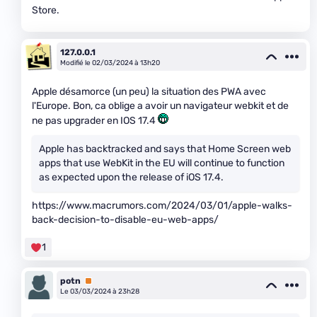
Store.
127.0.0.1
Modifié le 02/03/2024 à 13h20
Apple désamorce (un peu) la situation des PWA avec
l'Europe. Bon, ca oblige a avoir un navigateur webkit et de
ne pas upgrader en IOS 17.4
Apple has backtracked and says that ‌Home Screen‌ web
apps that use WebKit in the EU will continue to function
as expected upon the release of iOS 17.4.
https://www.macrumors.com/2024/03/01/apple-walks-
back-decision-to-disable-eu-web-apps/
1
potn
Premium
Le 03/03/2024 à 23h28