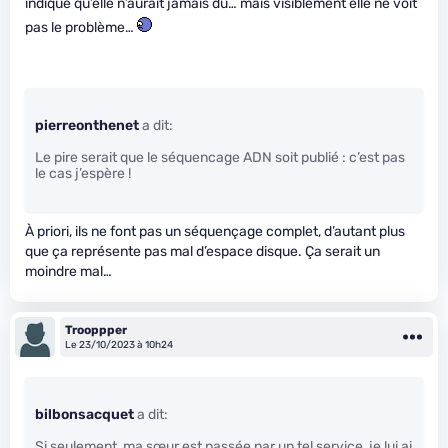
indiqué qu’elle n’aurait jamais du… mais visiblement elle ne voit
pas le problème…
pierreonthenet
a dit:
Le pire serait que le séquencage ADN soit publié : c’est pas
le cas j’espère !
À priori, ils ne font pas un séquençage complet, d’autant plus
que ça représente pas mal d’espace disque. Ça serait un
moindre mal…
Trooppper
Le 23/10/2023 à 10h24
bilbonsacquet
a dit:
Si seulement, ma sœur est passée par un tel service, je lui ai