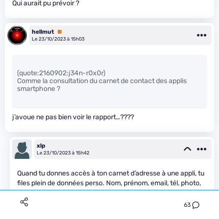
Qui aurait pu prévoir ?
hellmut
Premium
Le 23/10/2023 à 15h03
(quote:2160902:j34n-r0x0r)
Comme la consultation du carnet de contact des applis
smartphone ?
j’avoue ne pas bien voir le rapport…????
xlp
Le 23/10/2023 à 15h42
Quand tu donnes accès à ton carnet d’adresse à une appli, tu
files plein de données perso. Nom, prénom, email, tél, photo,
et on peut en ajouter d’autre.
Donc TU décides pour les données des autres.
63