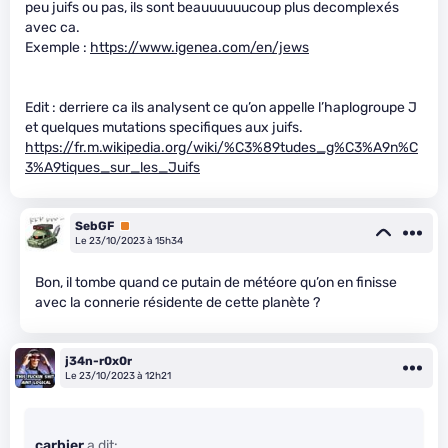
peu juifs ou pas, ils sont beauuuuuucoup plus decomplexés
avec ca.
Exemple :
https://www.igenea.com/en/jews
Edit : derriere ca ils analysent ce qu’on appelle l’haplogroupe J
et quelques mutations specifiques aux juifs.
https://fr.m.wikipedia.org/wiki/%C3%89tudes_g%C3%A9n%C
3%A9tiques_sur_les_Juifs
SebGF
Premium
Le 23/10/2023 à 15h34
Bon, il tombe quand ce putain de météore qu’on en finisse
avec la connerie résidente de cette planète ?
j34n-r0x0r
Le 23/10/2023 à 12h21
carbier
a dit: