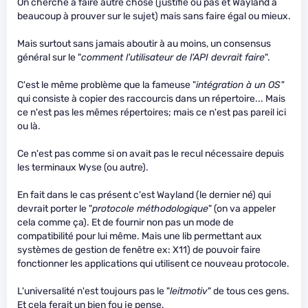
On cherche à faire autre chose (justifié ou pas et Wayland a
beaucoup à prouver sur le sujet) mais sans faire égal ou mieux.
Mais surtout sans jamais aboutir à au moins, un consensus
général sur le "
comment l'utilisateur de l'API devrait faire
".
C'est le même problème que la fameuse "
intégration à un OS"
qui consiste à copier des raccourcis dans un répertoire... Mais
ce n'est pas les mêmes répertoires; mais ce n'est pas pareil ici
ou là.
Ce n'est pas comme si on avait pas le recul nécessaire depuis
les terminaux Wyse (ou autre).
En fait dans le cas présent c'est Wayland (le dernier né) qui
devrait porter le "
protocole méthodologique
" (on va appeler
cela comme ça). Et de fournir non pas un mode de
compatibilité pour lui même. Mais une lib permettant aux
systèmes de gestion de fenêtre ex: X11) de pouvoir faire
fonctionner les applications qui utilisent ce nouveau protocole.
L'universalité n'est toujours pas le "
leitmotiv
" de tous ces gens.
Et cela ferait un bien fou je pense.