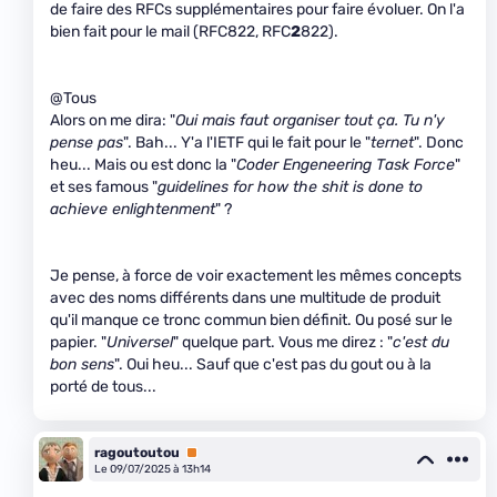
de faire des RFCs supplémentaires pour faire évoluer. On l'a
bien fait pour le mail (RFC822, RFC
2
822).
@Tous
Alors on me dira: "
Oui mais faut organiser tout ça. Tu n'y
pense pas
". Bah... Y'a l'IETF qui le fait pour le "
ternet
". Donc
heu... Mais ou est donc la "
Coder Engeneering Task Force
"
et ses famous "
guidelines for how the shit is done to
achieve enlightenment
" ?
Je pense, à force de voir exactement les mêmes concepts
avec des noms différents dans une multitude de produit
qu'il manque ce tronc commun bien définit. Ou posé sur le
papier. "
Universel
" quelque part. Vous me direz : "
c'est du
bon sens
". Oui heu... Sauf que c'est pas du gout ou à la
porté de tous...
ragoutoutou
Premium
Le 09/07/2025 à 13h14