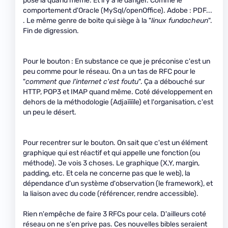
pose là quand même. Et il y a le danger. Comme le
comportement d'Oracle (MySql/openOffice). Adobe : PDF...
. Le même genre de boite qui siège à la "
linux fundacheun
".
Fin de digression.
Pour le bouton : En substance ce que je préconise c'est un
peu comme pour le réseau. On a un tas de RFC pour le
"
comment que l'internet c'est foutu
". Ça a débouché sur
HTTP, POP3 et IMAP quand même. Coté développement en
dehors de la méthodologie (Adjaïïïïle) et l'organisation, c'est
un peu le désert.
Pour recentrer sur le bouton. On sait que c'est un élément
graphique qui est réactif et qui appelle une fonction (ou
méthode). Je vois 3 choses. Le graphique (X,Y, margin,
padding, etc. Et cela ne concerne pas que le web), la
dépendance d'un système d'observation (le framework), et
la liaison avec du code (référencer, rendre accessible).
Rien n'empêche de faire 3 RFCs pour cela. D'ailleurs coté
réseau on ne s'en prive pas. Ces nouvelles bibles seraient