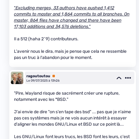
"
Excluding merges, 33 authors have pushed 1,412
commits to master and 1,864 commits to all branches. On
master, 864 files have changed and there have been
17,103 additions and 34,576 deletions.
"
Il a 512 (haha 2^9) contributeurs.
L'avenir nous le dira, mais je pense que cela ne ressemble
pas un truc à l'abandon pour le moment.
ragoutoutou
Premium
Le 09/07/2025 à 13h26
"Pire, Wayland risque de sacrément créer une rupture,
notamment avec les *BSD."
J'ai envie de dire "on s'en tape des bsd" ... pas que je n'aime
pas ces systèmes mais je ne vois aucun intérêt à essayer
d'aligner les mondes GNU/Linux et BSD sur ce point là...
Les GNU/Linux font leurs trucs, les BSD font les leurs, c'est