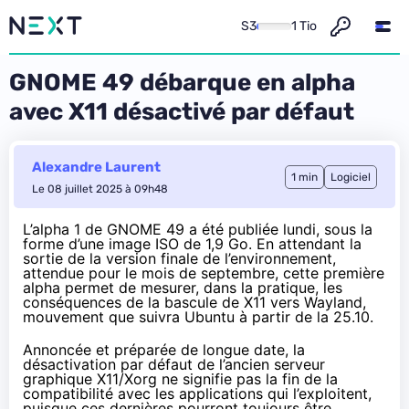
S3
1 Tio
GNOME 49 débarque en alpha
avec X11 désactivé par défaut
Alexandre Laurent
1 min
Logiciel
Le 08 juillet 2025 à 09h48
L’alpha 1 de GNOME 49 a été
publiée
lundi, sous la
forme d’une image ISO de 1,9 Go. En attendant la
sortie de la version finale de l’environnement,
attendue pour le mois de septembre, cette première
alpha permet de mesurer, dans la pratique, les
conséquences de la bascule de X11 vers Wayland,
mouvement que
suivra Ubuntu à partir de la 25.10
.
Annoncée et
préparée de longue date
, la
désactivation par défaut de l’ancien serveur
graphique X11/Xorg ne signifie pas la fin de la
compatibilité avec les applications qui l’exploitent,
puisque ces dernières pourront toujours être