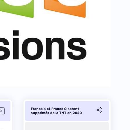
France 4 et France Ô seront
ue
supprimés de la TNT en 2020