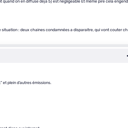
t quand on en diffuse déjà 5) est négligeable Et même pire cela engen
e situation : deux chaines condamnées a disparaitre, qui vont couter ch
 et plein d’autres émissions.