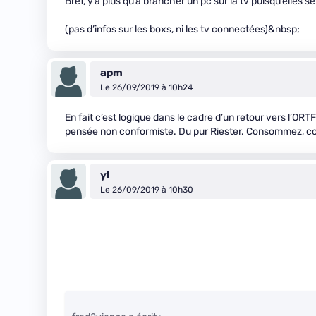
Bref, y’a plus qu’a brancher un pc sur la tv puisqu’elles se
(pas d’infos sur les boxs, ni les tv connectées)&nbsp;
apm
Le 26/09/2019 à 10h24
En fait c’est logique dans le cadre d’un retour vers l’O
pensée non conformiste. Du pur Riester. Consommez, c
yl
Le 26/09/2019 à 10h30