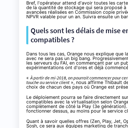
Bref, l'opérateur attend d'avoir toutes les ca
de la quantité de stockage qui sera proposé à s
avancées réalisées en Commission copie privée
NPVR valable pour un an. Suivra ensuite un bar
Quels sont les délais de mise e
compatibles ?
Dans tous les cas,
Orange
nous explique que la 
avec ne sera pas un big bang. Progressivement,
les serveurs du
FAI
, en commençant par un publ
expérimentations ont d'ores et déjà commencé e
«
À partir de mi-2018, on pourrait commencer pour certai
touche au service client
», nous affirme Thibault d
choix de chacun des pays où
Orange
est prése
Le déploiement pourra se faire directement su
compatibles avec la virtualisation selon
Orang
complètement de côté la Play (3e génération). 
fonctionner dessus, au moins pour le service cl
Quant à savoir quelles offres (Zen, Play, Jet, O
Sosh
, ce sera aux équipes marketing de tranc