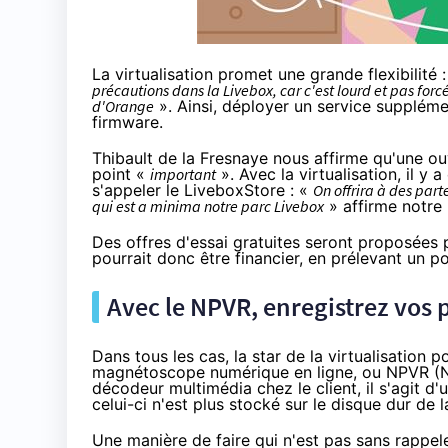
La virtualisation promet une grande flexibilité 
précautions dans la
Livebox
, car c'est lourd et pas fo
d'
Orange
». Ainsi, déployer un service suppléme
firmware.
Thibault de la Fresnaye nous affirme qu'une ouve
point «
important
». Avec la virtualisation, il y 
s'appeler le
Livebox
Store : «
On offrira à des part
qui est a minima notre parc
Livebox
» affirme notre 
Des offres d'essai gratuites seront proposées p
pourrait donc être financier, en prélevant un p
Avec le NPVR, enregistrez vos 
Dans tous les cas, la star de la virtualisation
magnétoscope numérique en ligne, ou NPVR (
décodeur multimédia chez le client, il s'agit d
celui-ci n'est plus stocké sur le disque dur de l
Une manière de faire qui n'est pas sans rappe