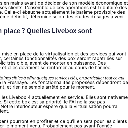
rtes en mains avant de décider de son modèle économique et
es clients. L’ensemble de ces opérations est tributaire des
. Celle-ci
ébauche actuellement le barème provisoire
des
ème définitif, déterminé selon des études d’usages à venir.
n place ? Quelles
Livebox
sont
mise en place de la virtualisation et des services qui vont
 certaines fonctionnalités des box seront rapatriées sur
ic très ciblé, avant de monter en puissance. Des
t elles devraient se renforcer au cours de l'année.
nes cibles à offrir quelques services clés, en particulier tout ce qui
e la Fresnaye. Les fonctionnalités proposées dépendront d
nt, et rien ne semble arrêté pour le moment.
r les
Livebox
4 actuellement en service. Elles sont nativeme
e
. Si cette box est sa priorité, le
FAI
ne laisse pas
Notre interlocuteur espère que la virtualisation pourra
ient.
pen) pourront en profiter et ce qu'il en sera pour les clients
her le moment venu. Probablement pas avant l'année