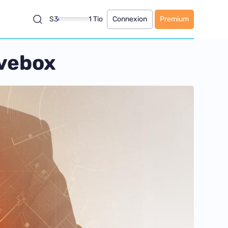
S3
1 Tio
Connexion
Premium
ivebox