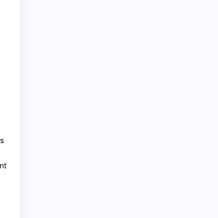
es
nt