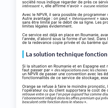
société nous indique regarder de près ce servi
intéressant
», elle affirme n'avoir «
aucune relatio
Avec le NPVR, il sera possible de programmer
Autre avantage : on peut «
théoriquement
» sauv
sans être limité par le débit de sa ligne. Les 
limites légales évidemment.
Ce service est déjà en place en Roumanie, avan
l'année, d'abord sous la forme d'un test. Dans 
de la redevance copie privée et du barème qui
La solution technique fonctionne
Si la situation en Roumanie et en Espagne est r
faut passer par «
des négociations avec les chaines
un NPVR de passer une convention avec les édit
fonctionnalités de ce service de stockage,
esse
Orange
se refuse à faire le moindre pronostic, 
l'opérateur ou du client supportera le coût de
retrouve entre ce que l'on paye aujourd'hui comme disqu
l'abonnement intégré dans les offres premium qui prévo
basculant cette fonction dans le réseau
».