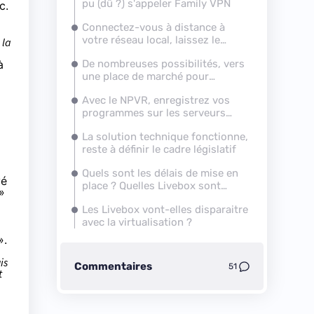
pu (dû ?) s'appeler Family
VPN
c.
Connectez-vous à distance à
votre réseau local, laissez le
 la
service client y accéder
à
De nombreuses possibilités, vers
une place de marché pour
services tiers
Avec le NPVR, enregistrez vos
programmes sur les serveurs
d'
Orange
La solution technique fonctionne,
reste à définir le cadre législatif
Quels sont les délais de mise en
vé
place ? Quelles
Livebox
sont
»
compatibles ?
Les
Livebox
vont-elles disparaitre
avec la virtualisation ?
».
is
Commentaires
51
t