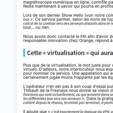
magnétoscope numérique en ligne, contrôle pare
Reste maintenant à savoir qui pourra en profite
Lors de son dernier Show Hello (voir notre
com
box
». Ce service permet, selon les mots de l’o
calcul de la
Livebox
vers des serveurs distants dans le 
tout… ou rien.
Nous avons donc contacté le
FAI
afin d’avoir d
responsable innovation chez
Orange
, répond à
Cette « virtualisation » qui aur
Plus que de la virtualisation, le mot juste pour
virtuel
). D'ailleurs, notre interlocuteur nous e
pour nommer ce service. Une appellation qui au
certainement jugée moins frappante par les éq
L'opérateur n'en est pas à son coup d'essai pui
Thibault de la Fresnaye nous donne sa vision de
fonctions qui sont actuellement, ou qui seraient dans u
les différentes box vers nos serveurs
». Dans la prati
calibré depuis le réseau, terminal par terminal, à part
Il ajoute que «
c'est exactement la logique du
VPN
q