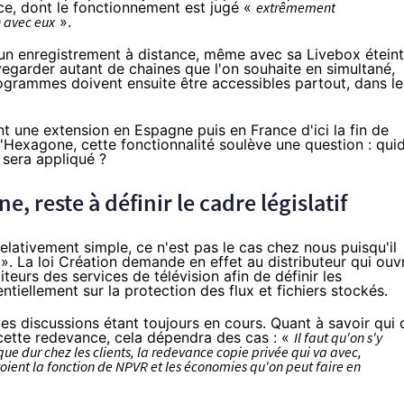
ce, dont le fonctionnement est jugé «
extrêmement
n avec eux
».
 un enregistrement à distance, même avec sa
Livebox
éteint
egarder autant de chaines que l'on souhaite en simultané,
programmes doivent ensuite être accessibles partout, dans le
t une extension en Espagne puis en France d'ici la fin de
l'Hexagone, cette fonctionnalité soulève une question : qui
 sera appliqué ?
, reste à définir le cadre législatif
elativement simple, ce n'est pas le cas chez nous puisqu'il
». La loi Création demande en effet au distributeur qui ouv
eurs des services de télévision afin de définir les
ntiellement sur la protection des flux et fichiers stockés
.
les discussions étant toujours en cours. Quant à savoir qui 
 cette redevance, cela dépendra des cas : «
Il faut qu'on s'y
e dur chez les clients, la redevance copie privée qui va avec,
ient la fonction de NPVR et les économies qu'on peut faire en