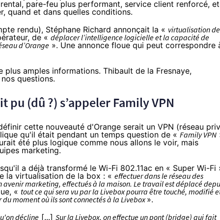
ntal, pare-feu plus performant, service client renforcé, et
r, quand et dans quelles conditions.
pte rendu
), Stéphane Richard annonçait la «
virtualisation de
pérateur, de «
déplacer l’intelligence logicielle et la capacité de
réseau d’
Orange
». Une annonce floue qui peut correspondre 
e plus amples informations. Thibault de la Fresnaye,
 nos questions.
ait pu (dû ?) s’appeler Family
VPN
 définir cette nouveauté d'
Orange
serait un
VPN
(
réseau pri
xplique qu'il était pendant un temps question de «
Family
VPN
rait été plus logique comme nous allons le voir, mais
uipes marketing.
squ'il a déjà transformé le Wi-Fi 802.11ac en « Super Wi-Fi 
 la virtualisation de la box : «
effectuer dans le réseau des
n avenir marketing, effectués à la maison. Le travail est déplacé depu
que, «
tout ce qui sera vu par la
Livebox
pourra être touché, modifié e
ir du moment où ils sont connectés à la
Livebox
».
u'on décline
[...]
Sur la
Livebox,
on effectue un pont (bridge) qui fait