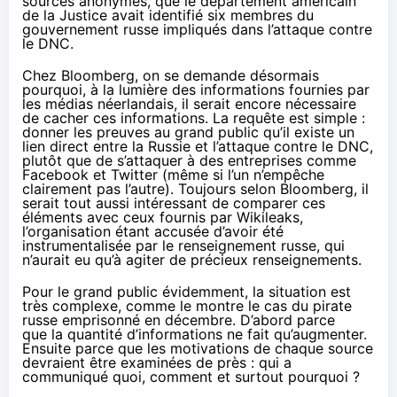
sources anonymes, que le département américain
de la Justice avait identifié six membres du
gouvernement russe impliqués dans l’attaque contre
le DNC.
Chez Bloomberg
, on se demande désormais
pourquoi, à la lumière des informations fournies par
les médias néerlandais, il serait encore nécessaire
de cacher ces informations. La requête est simple :
donner les preuves au grand public qu’il existe un
lien direct entre la Russie et l’attaque contre le DNC,
plutôt que de s’attaquer à
des entreprises comme
Facebook
et Twitter (même si l’un n’empêche
clairement pas l’autre). Toujours selon Bloomberg, il
serait tout aussi intéressant de comparer ces
éléments avec ceux fournis par Wikileaks,
l’organisation étant
accusée d’avoir été
instrumentalisée
par le renseignement russe, qui
n’aurait eu qu’à agiter de précieux renseignements.
Pour le grand public évidemment, la situation est
très complexe, comme le montre le cas du pirate
russe
emprisonné en décembre
. D’abord parce
que la quantité d’informations ne fait qu’augmenter.
Ensuite parce que les motivations de chaque source
devraient être examinées de près : qui a
communiqué quoi, comment et surtout pourquoi ?