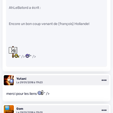
AhLeBatord a écrit :
Encore un bon coup venant de (françois) Hollande!
" />
" />
Yutani
Le 29/01/2018 à 17h23
merci pour les liens
" />
Gom
Le 29/01/2018 à 17h29