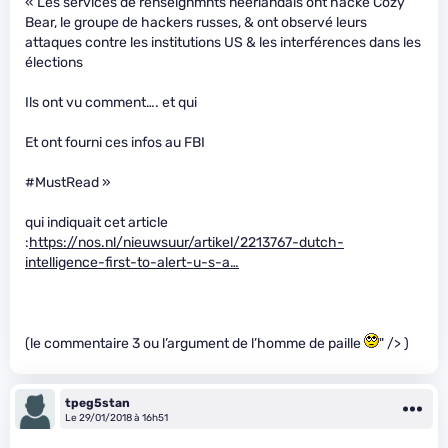
« Les services de renseignmnts néerlandais ont hacké Cozy
Bear, le groupe de hackers russes, & ont observé leurs
attaques contre les institutions US & les interférences dans les
élections
Ils ont vu comment…. et qui
Et ont fourni ces infos au FBI
#MustRead »
qui indiquait cet article
:
https://nos.nl/nieuwsuur/artikel/2213767-dutch-
intelligence-first-to-alert-u-s-a…
(le commentaire 3 ou l’argument de l’homme de paille
" /> )
tpeg5stan
Le 29/01/2018 à 16h51