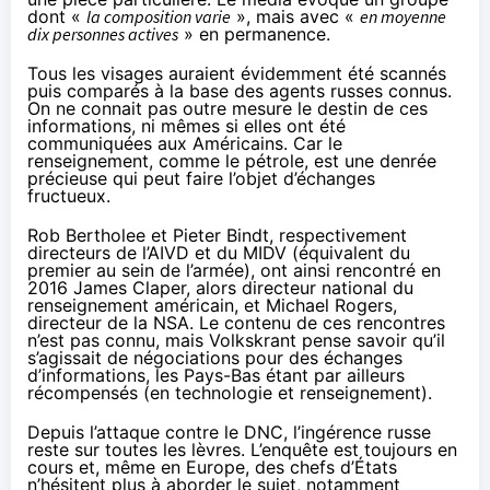
dont «
la composition varie
», mais avec «
en moyenne
dix personnes actives
» en permanence.
Tous les visages auraient évidemment été scannés
puis comparés à la base des agents russes connus.
On ne connait pas outre mesure le destin de ces
informations, ni mêmes si elles ont été
communiquées aux Américains. Car le
renseignement, comme le pétrole, est une denrée
précieuse qui peut faire l’objet d’échanges
fructueux.
Rob Bertholee et Pieter Bindt, respectivement
directeurs de l’AIVD et du MIDV (équivalent du
premier au sein de l’armée), ont ainsi rencontré en
2016 James Claper, alors directeur national du
renseignement américain, et Michael Rogers,
directeur de la NSA. Le contenu de ces rencontres
n’est pas connu, mais Volkskrant pense savoir qu’il
s’agissait de négociations pour des échanges
d’informations, les Pays-Bas étant par ailleurs
récompensés (en technologie et renseignement).
Depuis l’attaque contre le DNC, l’ingérence russe
reste sur toutes les lèvres. L’enquête est toujours en
cours et, même en Europe, des chefs d’États
n’hésitent plus à aborder le sujet, notamment