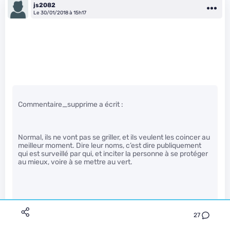
js2082
Le 30/01/2018 à 15h17
Commentaire_supprime a écrit :
Normal, ils ne vont pas se griller, et ils veulent les coincer au
meilleur moment. Dire leur noms, c’est dire publiquement
qui est surveillé par qui, et inciter la personne à se protéger
au mieux, voire à se mettre au vert.
Ça fait 4 ans qu’ils sont sous surveillance.
27
Si depuis tout ce temps, ils n’ont pas été fichus de trouver