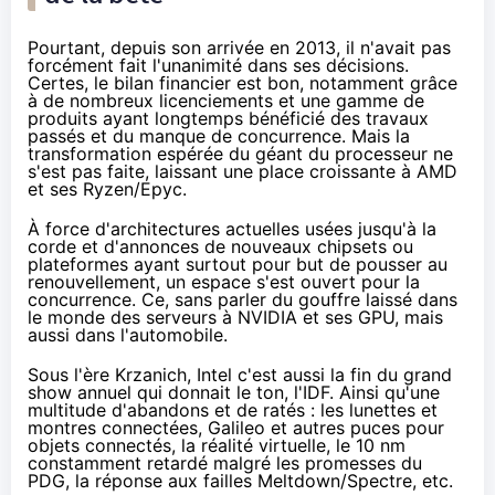
Pourtant, depuis son arrivée
en 2013
, il n'avait pas
forcément fait l'unanimité dans ses décisions.
Certes, le bilan financier est bon, notamment grâce
à
de nombreux licenciements
et une gamme de
produits ayant longtemps bénéficié des travaux
passés et du manque de concurrence. Mais la
transformation espérée du géant du processeur ne
s'est pas faite, laissant une place croissante à AMD
et ses
Ryzen
/Epyc.
À force d'architectures actuelles usées jusqu'à la
corde et d'annonces de nouveaux chipsets ou
plateformes ayant surtout pour but de pousser au
renouvellement, un espace s'est ouvert pour la
concurrence. Ce, sans parler du gouffre laissé dans
le monde des serveurs à NVIDIA et ses GPU, mais
aussi dans l'automobile.
Sous l'ère Krzanich, Intel c'est aussi
la fin du grand
show annuel
qui donnait le ton, l'IDF. Ainsi qu'une
multitude d'abandons et de ratés : les lunettes et
montres connectées, Galileo et autres puces pour
objets connectés
, la réalité virtuelle, le 10 nm
constamment retardé malgré les promesses du
PDG, la réponse aux failles Meltdown/Spectre, etc.