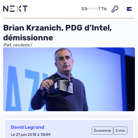
S3
1 Tio
Brian Krzanich, PDG d’Intel,
démissionne
Pat, reviens !
David Legrand
Économie
3 min
Le 21 juin 2018 à 13h59