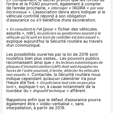
l’ordre et le FGAO pourront, également à compter
de l’année prochaine, «
interroger
» l’AGIRA «
par voie
électronique
». L’association devra alors indiquer si le
véhicule contrôlé répond à son obligation
d'assurance ou s'il bénéficie d’une exonération.
«
En consultant le FVA
[pour « fichier des véhicules
assurés », ndlr]
, les policiers ou gendarmes sauront si le
véhicule qu’ils sont en train de contrôler est bien assuré
»,
explique aujourd’hui la Sécurité routière au travers
d’un
communiqué
.
Les possibilités ouvertes par la loi de 2016 sont
toutefois bien plus vastes... Les pouvoirs publics
reconnaissent ainsi que «
les lecteurs automatiques de
plaques d’immatriculation (LAPI) dont sont équipées les
forces de l’ordre pourront, à terme, détecter les véhicules
non-assurés
». Contactée, la Sécurité routière nous
indique cependant qu’aucun calendrier n’a pour
l’heure été fixé. «
On précisera tout cela un peu plus
tard
», explique-t-on, à cause notamment de la
lourdeur du «
dispositif technique
» afférent.
Rappelons enfin que le défaut d’assurance pourra
également être « vidéo-verbalisé », sans
interpellation,
à partir de 2019
.