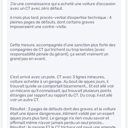
J’ai une connaissance qui a acheté une voiture d’occasion
avec un CT avec zéro défaut.
6 mois plus tard, procès-verbal d’expertise technique : 4
pleines pages de défauts, dont certains graves
imposeraient une contre-visite.
Cette mesure, accompagnée d’une sanction plus forte des
compagnies de CT qui trichent ou trop laxistes (avec
responsabilité pénale du gérant), ça serait vraiment un
grand pas en avant.
C’est arrivé avec un pote. CT avec 3 lignes mineures,
voiture achetée à un garage. Au bout de qques jours, il
trouvait qu’elle se comportait bizarrement… Et est allé voir
un mécano qu’il connaissait, qui trouvait plusieurs points
étranges par rapport au rapport du CT. Du coup, il est allé
voir un autre CT.
Résultat : 3 pages de défauts dont des graves, et la voiture
était une épave dangereuse, élément validé par un expert
qques jours plus tard. Le garage n’a rien voulu savoir et
affirmait même n’avoir jamais perdu un seul procès…
Résultat : le garage ET le CT tricheur ont payé une amende