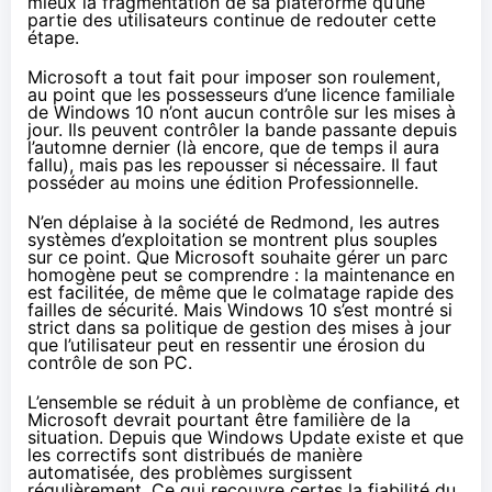
mieux la fragmentation de sa plateforme qu’une
partie des utilisateurs continue de
redouter cette
étape
.
Microsoft a tout fait pour imposer son roulement,
au point que les possesseurs d’une licence familiale
de
Windows 10
n’ont aucun contrôle sur les mises à
jour. Ils peuvent contrôler la bande passante depuis
l’automne dernier (là encore, que de temps il aura
fallu), mais pas les repousser si nécessaire. Il faut
posséder au moins une édition Professionnelle.
N’en déplaise à la société de Redmond, les autres
systèmes d’exploitation se montrent plus souples
sur ce point. Que Microsoft souhaite gérer un parc
homogène peut se comprendre : la maintenance en
est facilitée, de même que le colmatage rapide des
failles de sécurité. Mais
Windows 10
s’est montré si
strict dans sa politique de gestion des mises à jour
que l’utilisateur peut en ressentir une érosion du
contrôle de son PC.
L’ensemble se réduit à un problème de confiance, et
Microsoft devrait pourtant être familière de la
situation. Depuis que Windows Update existe et que
les correctifs sont distribués de manière
automatisée, des problèmes surgissent
régulièrement. Ce qui recouvre certes la fiabilité du