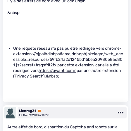
Il y a des effets de bord avec uBlock Origin
&nbsp;
Une requête réseau n’a pas pu être redirigée vers chrome-
extension://cjpalhdlnbpafiamejdnhcphjbkeiagm/web_acc
essible_resources/59fb24a2d12455d15bea20980e8a680
1.js?secret=trsgsfrit2fx par cette extension, car elle a été
redirigée vers
https://qwant.com/
par une autre extension
(Privacy Search).&nbsp;
Lienrag31
Premium
Le 07/09/2018 à 14h18
Autre effet de bord, disparition du Captcha anti robots sur la