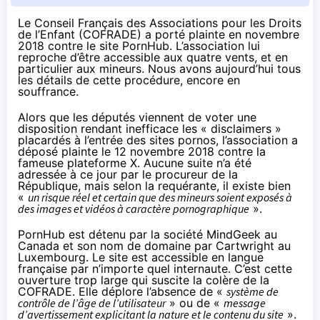
Le Conseil Français des Associations pour les Droits
de l’Enfant (COFRADE) a porté plainte en novembre
2018 contre le site PornHub. L’association lui
reproche d’être accessible aux quatre vents, et en
particulier aux mineurs. Nous avons aujourd’hui tous
les détails de cette procédure, encore en
souffrance.
Alors que les députés
viennent de voter
une
disposition rendant inefficace les « disclaimers »
placardés à l’entrée des sites pornos, l’association a
déposé plainte le 12 novembre 2018 contre la
fameuse plateforme X. Aucune suite n’a été
adressée à ce jour par le procureur de la
République, mais selon la requérante, il existe bien
«
un risque réel et certain que des mineurs soient exposés à
des images et vidéos à caractère pornographique
».
PornHub est détenu par la société MindGeek au
Canada et son nom de domaine par Cartwright au
Luxembourg. Le site est accessible en langue
française par n’importe quel internaute. C’est cette
ouverture trop large qui suscite la colère de la
COFRADE. Elle déplore l’absence de «
système de
contrôle de l’âge de l’utilisateur
» ou de «
message
d’avertissement explicitant la nature et le contenu du site
».