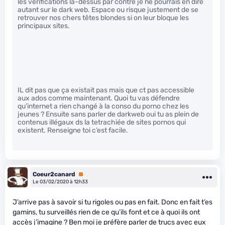
les vérifications là-dessus par contre je ne pourrais en dire
autant sur le dark web. Espace ou risque justement de se
retrouver nos chers têtes blondes si on leur bloque les
principaux sites.
IL dit pas que ça existait pas mais que ct pas accessible
aux ados comme maintenant. Quoi tu vas défendre
qu’internet a rien changé à la conso du porno chez les
jeunes ? Ensuite sans parler de darkweb oui tu as plein de
contenus illégaux ds la tetrachiée de sites pornos qui
existent. Renseigne toi c’est facile.
Coeur2canard
Premium
Le 03/02/2020 à 12h33
J’arrive pas à savoir si tu rigoles ou pas en fait. Donc en fait t’es
gamins, tu surveillés rien de ce qu’ils font et ce à quoi ils ont
accès j’imagine ? Ben moi je préfère parler de trucs avec eux