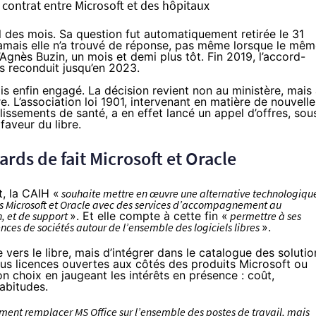
contrat entre Microsoft et des hôpitaux
il des mois. Sa question fut automatiquement retirée le 31
jamais elle n’a trouvé de réponse, pas même lorsque le mê
Agnès Buzin, un mois et demi plus tôt. Fin 2019, l’accord-
s reconduit jusqu’en 2023.
is enfin engagé. La décision revient non au ministère, mais
re. L’association loi 1901, intervenant en matière de nouvelle
lissements de santé, a en effet lancé
un appel d’offres
, sou
aveur du libre.
ards de fait Microsoft et Oracle
, la CAIH «
souhaite mettre en œuvre une alternative technologiqu
ies Microsoft et Oracle avec des services d’accompagnement au
, et de support
». Et elle compte à cette fin «
permettre à ses
nces de sociétés autour de l’ensemble des logiciels libres
».
 vers le libre, mais d’intégrer dans le catalogue des solutio
ous licences ouvertes aux côtés des produits Microsoft ou
on choix en jaugeant les intérêts en présence : coût,
abitudes.
ement remplacer MS Office sur l’ensemble des postes de travail, mais