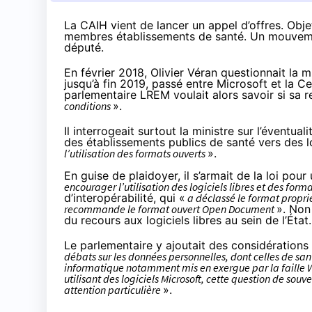
La CAIH vient de lancer un appel d’offres. Obje
membres établissements de santé. Un mouvement
député.
En février 2018, Olivier Véran
questionnait
la m
jusqu’à fin 2019, passé entre Microsoft et la Ce
parlementaire LREM voulait alors savoir si sa r
conditions
».
Il interrogeait surtout la ministre sur l’éventu
des établissements publics de santé vers des lo
l’utilisation des formats ouverts
».
En guise de plaidoyer, il s’armait de la loi pou
encourager l’utilisation des logiciels libres et des form
d’interopérabilité, qui «
a déclassé le format proprié
recommande le format ouvert Open Document
». Non
du recours aux logiciels libres au sein de l’État.
Le parlementaire y ajoutait des considérations 
débats sur les données personnelles, dont celles de san
informatique notamment mis en exergue par la faille 
utilisant des logiciels Microsoft, cette question de so
attention particulière
».