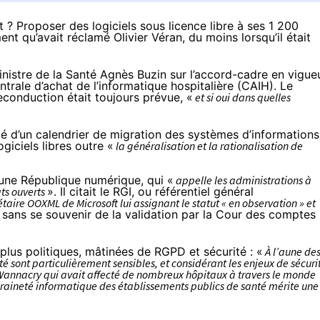
t ? Proposer des logiciels sous licence libre à ses 1 200
 qu’avait réclamé Olivier Véran, du moins lorsqu’il était
inistre de la Santé Agnès Buzin sur
l’accord-cadre
en vigue
ntrale d’achat de l’informatique hospitalière (CAIH). Le
econduction était toujours prévue, «
et si oui dans quelles
alité d’un calendrier de migration des systèmes d’informations
giciels libres outre «
la généralisation et la rationalisation de
r une République numérique, qui «
appelle les administrations à
ats ouverts
». Il citait le RGI, ou référentiel général
taire OOXML de Microsoft lui assignant le statut « en observation » et
 sans se souvenir de la validation par la Cour des comptes
plus politiques, mâtinées de RGPD et sécurité : «
À l’aune de
té sont particulièrement sensibles, et considérant les enjeux de sécuri
Wannacry qui avait affecté de nombreux hôpitaux à travers le monde
uveraineté informatique des établissements publics de santé mérite une