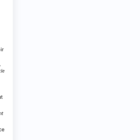
ir
e
cle
ut
nt
ce