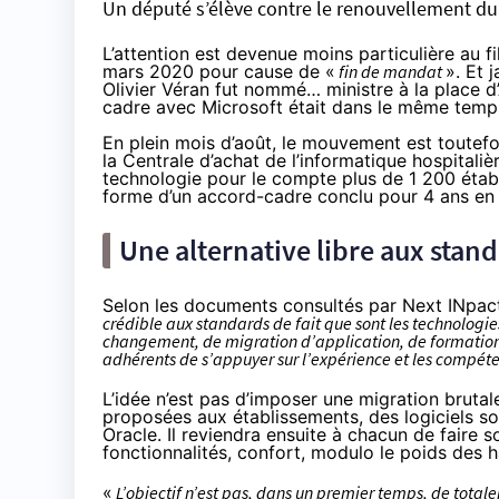
Un député s’élève contre le renouvellement du 
L’attention est devenue moins particulière au f
mars 2020 pour cause de «
fin de mandat
». Et 
Olivier Véran fut nommé… ministre à la place d’
cadre avec Microsoft était dans le même temp
En plein mois d’août, le mouvement est toutefo
la Centrale d’achat de l’informatique hospitaliè
technologie pour le compte plus de 1 200 étab
forme d’un accord-cadre conclu pour 4 ans en f
Une alternative libre aux stand
Selon les documents consultés par Next INpact
crédible aux standards de fait que sont les technolog
changement, de migration d’application, de formation
adhérents de s’appuyer sur l’expérience et les compéte
L’idée n’est pas d’imposer une migration brutale
proposées aux établissements, des logiciels s
Oracle. Il reviendra ensuite à chacun de faire s
fonctionnalités, confort, modulo le poids des h
«
L’objectif n’est pas, dans un premier temps, de total