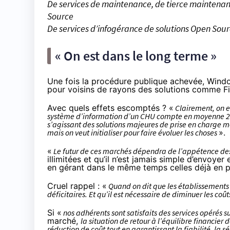
De services de maintenance, de tierce maintenan
Source
De services d’infogérance de solutions Open Sou
« On est dans le long terme »
Une fois la procédure publique achevée, Window
pour voisins de rayons des solutions comme Fir
Avec quels effets escomptés ? «
Clairement, on e
système d’information d’un CHU compte en moyenne 270 a
s’agissant des solutions majeures de prise en charge m
mais on veut initialiser pour faire évoluer les choses
».
«
Le futur de ces marchés dépendra de l’appétence de
illimitées et qu’il n’est jamais simple d’envoye
en gérant dans le même temps celles déjà en p
Cruel rappel : «
Quand on dit que les établissements d
déficitaires. Et qu’il est nécessaire de diminuer les coû
Si «
nos adhérents sont satisfaits des services opérés s
marché,
la situation de retour à l’équilibre financier
réduction de coût tout en garantissant la fiabilité, la s