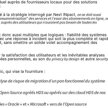
viduel auprès de fournisseurs locaux pour des solutions
.
é à la stratégie interrogé par Next INpact,
on se doit aussi
 "consummérisation" des services et l’essor des abonnements en ligne, o
uprès des utilisateurs qui n’auraient pas besoin de toutes les
 donc aussi multiples que logiques : fiabilité des systèmes
ec une réponse à incident qui soit la plus complète et rapi
nt, sans omettre un solide volet accompagnement des
satisfaction des utilisateurs et les inévitables analyses
nées personnelles, au son du
privacy by design
et autre
security
, qui vise la fourniture :
nalyse de risque de migration d’un pan fonctionnel du système
gne Open-Source agréés HDS ou opérés sur des cloud HDS de nos
ies « Oracle
» et «
Microsoft
»
vers de l’Open source