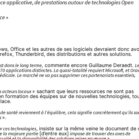
ce applicative, de prestations autour de technologies Open
rce
»
s, Office et les autres de ses logiciels devraient donc avo
efox, Thunderbird, des distributions et autres solutions.
st dans le long terme,
commente encore Guillaume Deraedt.
L
pplications distinctes. La quasi-totalité requiert Microsoft, et Ora
édicale. Le marché ne va pas supprimer ces partenariats essentiels,
s acteurs locaux
» sachant que leurs ressources ne sont pas
r en formation des équipes sur de nouvelles technologies, to
lace.
e santé reviennent à l’équilibre, cela signifie concrètement qu’ils so
ts
».
ur ces technologies
, insiste sur la même veine le document de 
 de la majeure partie
[d’entre eux]
impose de trouver des axes de
écurité et la disponibilité des solutions mises en œuvre
».