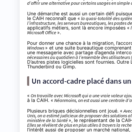
d’offrir une alternative pour certains usages en simpl
Une démarche est aussi un certain défi puisque
le CAIH reconnaît que «
la quasi-totalité des systè
l’infrastructure, les serveurs bureautiques, les postes d
applicatifs métiers, sont là encore imposées «
l
Microsoft Office
».
Pour donner une chance à la migration, l’accor
Windows
» et une suite bureautique comprenant u
une messagerie avec partage d’agenda interconn
nécessaires au quotidien à l’ensemble des utilisateurs
D’autres pistes logicielles sont fournies. Outre
Thunderbird ou Gimp.
Un accord-cadre placé dans un 
«
On travaille avec Microsoft qui a une vraie valeur aj
à la CAIH. «
Néanmoins, on est aussi une centrale d’a
Plusieurs briques décisionnelles ont joué. «
Avec 
Unis, on a estimé judicieux de proposer des solutions a
ministère de la Santé
», le représentant de la CAI
Elles se révèlent de plus en plus utiles à travers la re
l’intérêt aussi de proposer un marché national, 