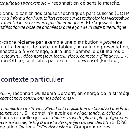
e consultation par exemple
» reconnaît en ce sens le marché.
 dans le cahier des clauses techniques particulières (CCTP
mes d’information hospitaliers repose sur les technologies Microsoft p
e travail et les services en ligne bureautique
». Et s’agissant des
’utilisation de base de données Oracle et/ou de la suite bureautique
d-cadre réclame par exemple une distribution «
proche de
n traitement de texte, un tableur, un outil de présentation
ectable à Exchange, outre une ribambelle d’utilitaires «
 (lecteur PDF, décompresseur, lecteur vidéo, correcteur d’images…)
».
 LibreOffice, sont cités par exemple Iceweasel (Firefox),
contexte particulier
outée
», reconnaît Guillaume Deraedt, en charge de la stratég
chat et nous conseillons nos adhérents
»
l’annulation du Privacy Shield et la législation du Cloud Act aux États
lternatives
». S’il admet n’y avoir eu «
ni demande, ni écho du
H nous rappelle que «
les données sont de plus en plus prégnantes.
cherche médicale, le Big Data et autres projets au sein des CHU
». D’où
ce afin d’éviter «
l’effet dispersion
». Comprendre des