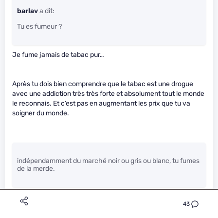
barlav
a dit:
Tu es fumeur ?
Je fume jamais de tabac pur…
Après tu dois bien comprendre que le tabac est une drogue
avec une addiction très très forte et absolument tout le monde
le reconnais. Et c’est pas en augmentant les prix que tu va
soigner du monde.
indépendamment du marché noir ou gris ou blanc, tu fumes
de la merde.
Peut être mais si le marché noir est 500% plus nocif que le
43
marché légal t’a donc 5 fois plus de chance de tomber malade
si tu te fournis au marché noir.