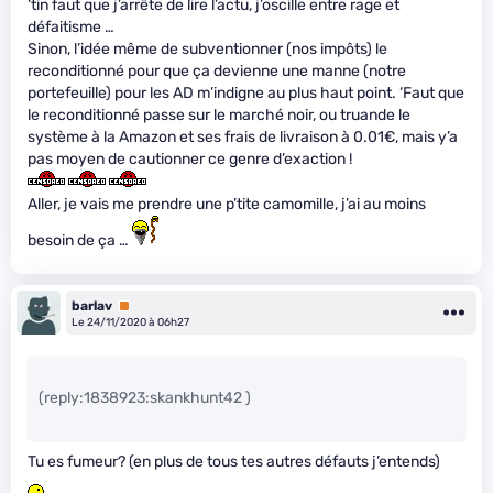
‘tin faut que j’arrête de lire l’actu, j’oscille entre rage et
défaitisme …
Sinon, l’idée même de subventionner (nos impôts) le
reconditionné pour que ça devienne une manne (notre
portefeuille) pour les AD m’indigne au plus haut point. ‘Faut que
le reconditionné passe sur le marché noir, ou truande le
système à la Amazon et ses frais de livraison à 0.01€, mais y’a
pas moyen de cautionner ce genre d’exaction !
Aller, je vais me prendre une p’tite camomille, j’ai au moins
besoin de ça …
barlav
Premium
Le 24/11/2020 à 06h27
(reply:1838923:skankhunt42 )
Tu es fumeur? (en plus de tous tes autres défauts j’entends)