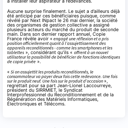
à installer leur aspirateur à redevances.
Aucune surprise finalement. Le sujet a d’ailleurs déjà
été anticipé par ces bénéficiaires puisque, comme
révélé par Next INpact
le 26 mai dernier
, la société
des organismes de gestion collective a assigné
plusieurs acteurs du marché du produit de seconde
main. Dans
son dernier rapport annuel
, Copie
France révèle avoir «
engagé une réflexion et a pris
position officiellement quant à l’assujettissement des
appareils reconditionnés - comme les smartphones et les
tablettes
», considérant qu'ils «
offrent à un nouvel
utilisateur la possibilité de bénéficier de fonctions identiques
de copie privée
».
«
Si on assujettit les produits reconditionnés, le
consommateur va payer deux fois cette redevance. Une fois
sur le produit neuf. Une fois sur le produit d’occasion
»,
regrettait pour sa part
Jean-Lionel Laccourreye
,
président du SIRRMIET, le Syndicat
Interprofessionnel du Reconditionnement et de la
Régénération des Matériels Informatiques,
Électroniques et Télécoms.