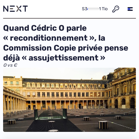
S3
1 Tio
Quand Cédric O parle
« reconditionnement », la
Commission Copie privée pense
déjà « assujettissement »
O vs €