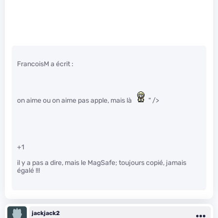
FrancoisM a écrit :
on aime ou on aime pas apple, mais là
" />
+1
il y a pas a dire, mais le MagSafe; toujours copié, jamais
égalé !!!
jackjack2