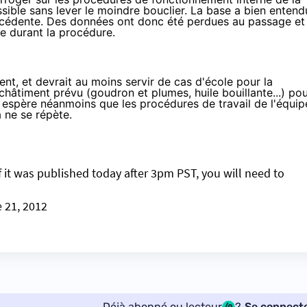
ssible sans lever le moindre bouclier. La base a bien entend
écédente. Des données ont donc été perdues au passage et 
e durant la procédure.
t, et devrait au moins servir de cas d'école pour la
 châtiment prévu (goudron et plumes, huile bouillante...) po
n espère néanmoins que les procédures de travail de l'équip
 ne se répète.
If it was published today after 3pm PST, you will need to
 21, 2012
Déjà abonné ou lecteur
?
Se connect