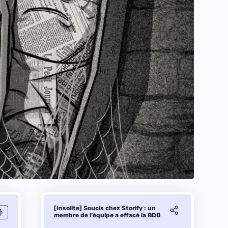
[Insolite] Soucis chez Storify : un
membre de l’équipe a effacé la BDD