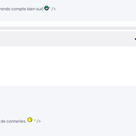
en rends compte bien sur)
" />
s de conneries.
" />