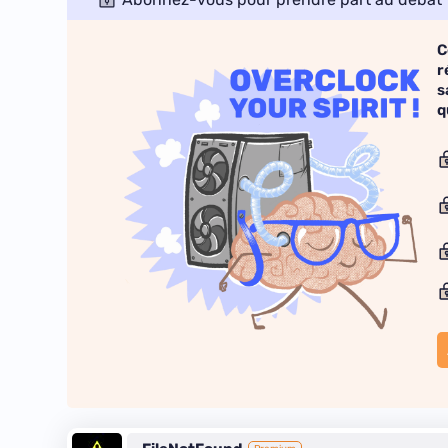
C
r
s
q