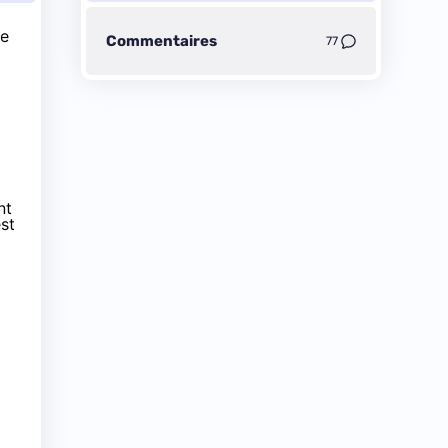
te
Commentaires
77
nt
st