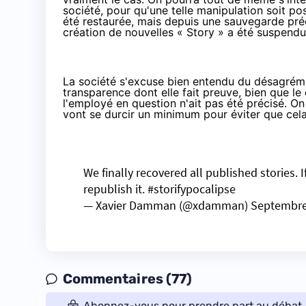
société, pour qu'une telle manipulation soit po
été restaurée, mais depuis une sauvegarde pr
création de nouvelles « Story » a été suspendu
La société s'excuse bien entendu du désagrémen
transparence dont elle fait preuve, bien que le
l'employé en question n'ait pas été précisé. O
vont se durcir un minimum pour éviter que cela
We finally recovered all published stories. 
republish it.
#storifypocalipse
— Xavier Damman (@xdamman)
Septembre
Commentaires (77)
Abonnez-vous pour prendre part au débat