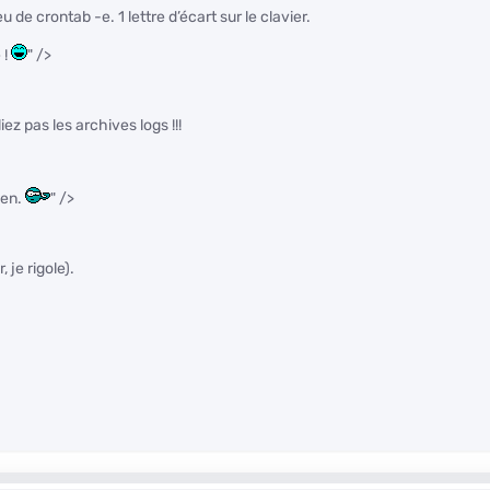
eu de crontab -e. 1 lettre d’écart sur le clavier.
 !
" />
ez pas les archives logs !!!
ien.
" />
 je rigole).