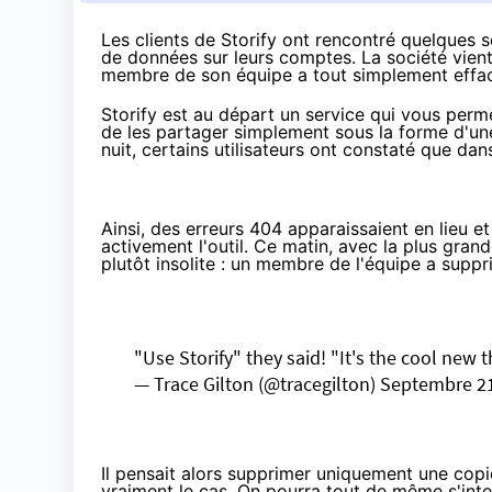
Les clients de Storify ont rencontré quelques 
de données sur leurs comptes. La société
vien
membre de son équipe a tout simplement effac
Storify est au départ un service qui vous perm
de les partager simplement sous la forme d'une
nuit, certains utilisateurs ont constaté que da
Ainsi, des erreurs 404 apparaissaient en lieu e
activement l'outil. Ce matin, avec la plus gran
plutôt insolite : un membre de l'équipe a supp
"Use Storify" they said! "It's the cool new 
— Trace Gilton (@tracegilton)
Septembre 21
Il pensait alors supprimer uniquement une copie
vraiment le cas. On pourra tout de même s'inte