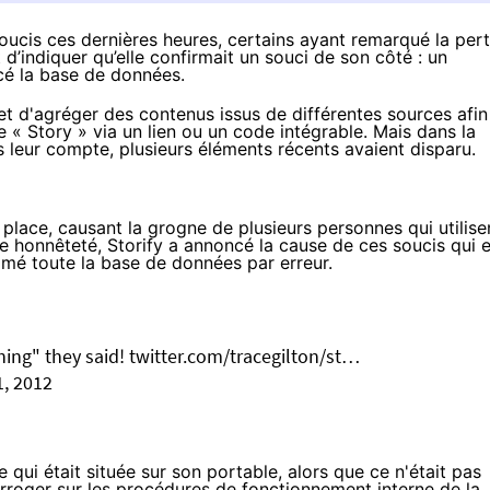
soucis ces dernières heures, certains ayant remarqué la per
t d’indiquer
qu’elle confirmait un souci de son côté : un
é la base de données.
et d'agréger des contenus issus de différentes sources afin
 « Story » via un lien ou un code intégrable. Mais dans la
ns leur compte, plusieurs éléments récents avaient disparu.
t place, causant la grogne de plusieurs personnes qui utilise
de honnêteté, Storify a annoncé la cause de ces soucis qui e
rimé toute la base de données par erreur.
thing" they said!
twitter.com/tracegilton/st…
, 2012
 qui était située sur son portable, alors que ce n'était pas
rroger sur les procédures de fonctionnement interne de la