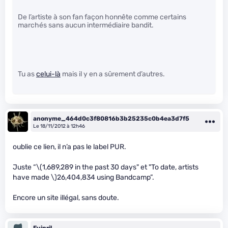
De l’artiste à son fan façon honnête comme certains
marchés sans aucun intermédiaire bandit.
Tu as
celui-là
mais il y en a sûrement d’autres.
anonyme_464d0c3f80816b3b25235c0b4ea3d7f5
Le 18/11/2012 à 12h46
oublie ce lien, il n’a pas le label PUR.
Juste “
\(1,689,289 in the past 30 days" et "To date, artists
have made \)
26,404,834 using Bandcamp”.
Encore un site illégal, sans doute.
Fuinril