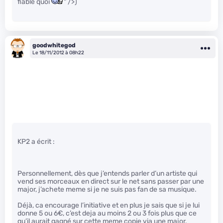
fiable quoi
" />)
goodwhitegod
Le 18/11/2012 à 08h22
KP2 a écrit :
Personnellement, dès que j’entends parler d’un artiste qui
vend ses morceaux en direct sur le net sans passer par une
major, j’achete meme si je ne suis pas fan de sa musique.
Déjà, ca encourage l’initiative et en plus je sais que si je lui
donne 5 ou 6€, c’est deja au moins 2 ou 3 fois plus que ce
qu’il aurait gagné sur cette meme copie via une major.