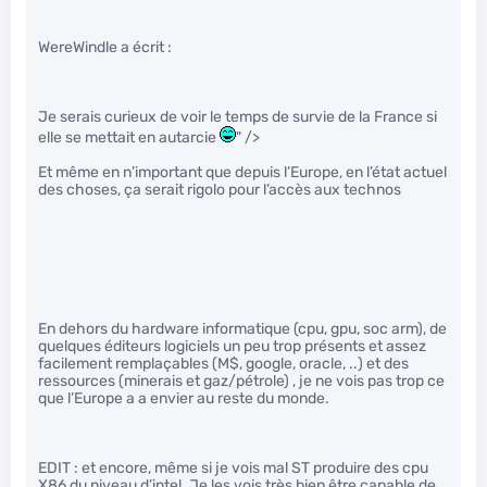
WereWindle a écrit :
Je serais curieux de voir le temps de survie de la France si
elle se mettait en autarcie
" />
Et même en n’important que depuis l’Europe, en l’état actuel
des choses, ça serait rigolo pour l’accès aux technos
En dehors du hardware informatique (cpu, gpu, soc arm), de
quelques éditeurs logiciels un peu trop présents et assez
facilement remplaçables (M$, google, oracle, ..) et des
ressources (minerais et gaz/pétrole) , je ne vois pas trop ce
que l’Europe a a envier au reste du monde.
EDIT : et encore, même si je vois mal ST produire des cpu
X86 du niveau d’intel. Je les vois très bien être capable de