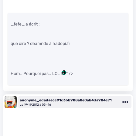
_fefe_ a écrit :
que dire ? deamnde à hadopi.fr
Hum… Pourquoi pas… LOL !
" />
anonyme_edadaecc91c3bb908a8e0ab43a984c71
Le 19/11/2012 à 09h46