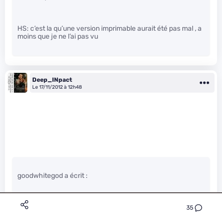
HS: c’est la qu’une version imprimable aurait été pas mal , a
moins que je ne l’ai pas vu
Deep_INpact
Le 17/11/2012 à 12h48
goodwhitegod a écrit :
Tant que cette industrie est telle quelle, je refuse tout achat
35
!
" />