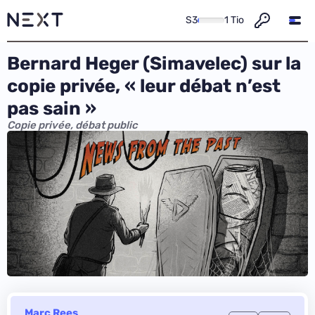
S3
1 Tio
Bernard Heger (Simavelec) sur la
copie privée, « leur débat n’est
pas sain »
Copie privée, débat public
Marc Rees