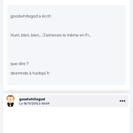
goodwhitegod a écrit :
Hum, bien, bien… J’aimerais le même en Fr…
que dire ?
deamnde à hadopi.fr
goodwhitegod
Le 18/11/2012 à 16h59