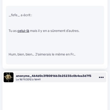
_fefe_ a écrit :
Tu as
celui-là
mais il y en a sûrement d’autres.
Hum, bien, bien… J’aimerais le même en Fr…
anonyme_464d0c3f80816b3b25235c0b4ea3d7f5
Le 18/11/2012 à 16h41