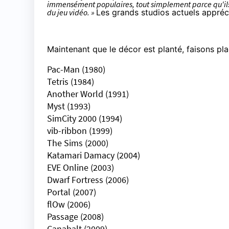
immensément populaires, tout simplement parce qu'ils s
du jeu vidéo. »
Les grands studios actuels appréc
Maintenant que le décor est planté, faisons pla
Pac-Man
(1980)
Tetris
(1984)
Another World
(1991)
Myst
(1993)
SimCity 2000
(1994)
vib-ribbon
(1999)
The Sims
(2000)
Katamari Damacy
(2004)
EVE Online
(2003)
Dwarf Fortress
(2006)
Portal
(2007)
flOw
(2006)
Passage (2008)
Canabalt
(2009)