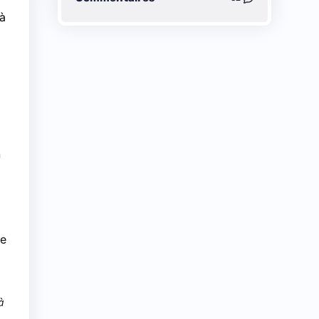
 à
n
le
à