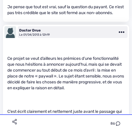
Je pense que tout est vrai, sauf la question du payant. Ce n’est
pas très crédible que le site soit fermé aux non-abonnés.
Doctor Drue
Le 01/04/2013 à 12h19
Ce projet se veut d’ailleurs les prémices d’une fonctionnalité
que nous hésitions à annoncer aujourd’hui, mais qui se devait
de commencer au tout début de ce mois d’avril : la mise en
place de notre « paywall ». Le sujet étant sensible, nous avons
décidé de faire les choses de manière progressive, et de vous
en expliquer la raison en détail.
C’est écrit clairement et nettement juste avant le passage qui
perturbe, mais il y en a quand même qui parlent de “blague de
86
mauvais goût” et qui tombent dans le piège
" />.