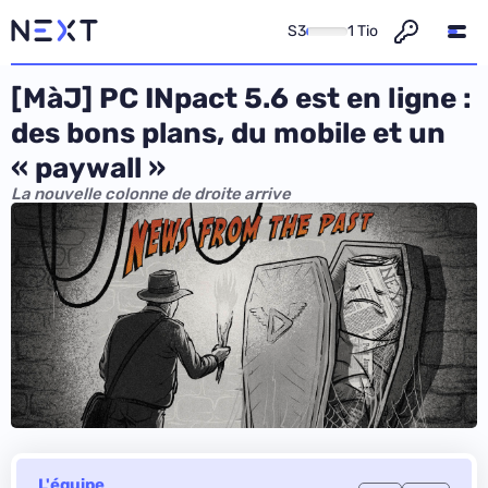
S3
1 Tio
[MàJ] PC INpact 5.6 est en ligne :
des bons plans, du mobile et un
« paywall »
La nouvelle colonne de droite arrive
L'équipe