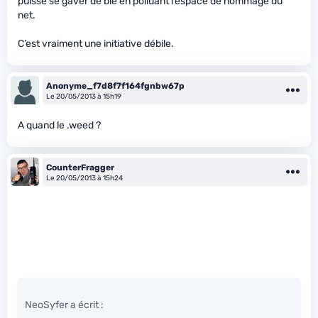
puisse se gaver de blé en polluant l’espace de nommage du
net.
C’est vraiment une initiative débile.
Anonyme_f7d8f7f164fgnbw67p
Le 20/05/2013 à 15h19
A quand le .weed ?
CounterFragger
Le 20/05/2013 à 15h24
NeoSyfer a écrit :