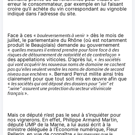
erreur le consommateur, par exemple en lui faisant
croire qu’il achète du vin correspondant au vignoble
indiqué dans l'adresse du site.
Face à ces «
bouleversements à venir
» dès le mois de
juillet, le parlementaire du Rhône (où est notamment
produit le Beaujolais) demande au gouvernement
«
quelles mesures il entend prendre pour faire face à des
risques de détournement de notoriété et de contrefaçon
»
des appellations viticoles. D’après lui, «
les sociétés
qui vont acquérir les nouveaux noms de domaine ne cachent
pas qu'elles veulent vendre les noms de domaine de second
niveau aux enchères
». Bernard Perrut milite ainsi très
clairement pour que tout soit mis en œuvre afin que
«
les sociétés qui ont déposé des dossiers pour ".vin" et
".wine" assurent une protection du secteur vitivinicole
français
».
Mais ce député n’est pas le seul à s’inquiéter pour
nos vignerons. En effet, Philippe Armand Martin,
député UMP de la Marne, a lui aussi
écrit
à la
ministre déléguée à l’Économie numérique, Fleur
Pellerin, en vue de connaître «
les mesures que le