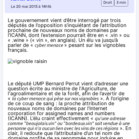
Droit
3 min
Le 20 mai 2013 à 14h16
Le gouvernement vient d’être interrogé par trois
députés de l’opposition s’inquiétant de l’attribution
prochaine de nouveaux noms de domaines par
l’ICANN, dont l’extension pourrait être en « .vin » ou
« .wine » (« vin », en anglais). Un élu va jusqu’à
parler de «
cyber menace
» pesant sur les vignobles
français.
Le député UMP Bernard Perrut vient d’adresser une
question écrite
au ministre de l'Agriculture, de
l'agroalimentaire et de la forêt, afin de l’avertir de
«
la cyber menace qui pèse sur nos vignobles
». À l’origine
de ce coup de sang : la proche attribution de
nouveaux noms de domaines par l’Internet
corporation for assigned names and numbers
(ICANN). L’élu craint effectivement «
qu'une adresse
comme "beaujolais.vin" ou "bordeaux.vin" soit vendue à une
personne qui n'a aucun lien avec les vins de ces régions
». En
clair, il redoute que l’attributaire d’un tel nom de
domaine profite de sa renommée pour induire en