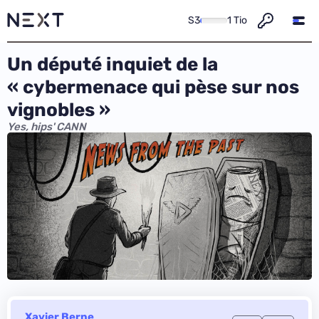
S3
1 Tio
Un député inquiet de la
« cybermenace qui pèse sur nos
vignobles »
Yes, hips' CANN
Xavier Berne